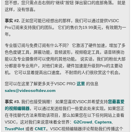
您不想，您只需点击右侧的“继续”按钮 弹出窗口的底部角落。 就是
这样，没有惊喜。
事实 #2.
正如您可能已经想出的那样，我们可以通过提供VSDC
Pro订阅来支持我们的团队。 它们的售价为19.99美元，有效期为一
年。
专业版订阅与免费订阅有什么不同？ 它激活了硬件加速，增加了多
色色度键工具，屏蔽功能，音频波形，视频稳定工具，语音转换功
能以及专业摄像师可以使用的其他功能。 说实话，我们的粉丝大部
分都是非专业用户，对他们来说，硬件加速是升级到Pro的主要动
机。 它可以显着提高出口速度。 不耐烦的人们很欣赏这个机会。
您可以在这里了解更多关于VSDC PRO
这里
的信息
sales@videosoftdev.com
事实 #3.
我们也接受捐赠！ 如果您喜欢VSDC并希望支持
您最喜爱
的视频编辑器
，可以通过发送给我们一些爱此处来实现。如果您正
在寻找替代方法来帮助该项目，那么如果您在以下任何网站上查看
VSDC，这对我们来说意味着全世界：
G2Crowd
,
Capterra
,
TrustPilot
或者
CNET
。VSDC视频编辑器评论帮助我们传播这个