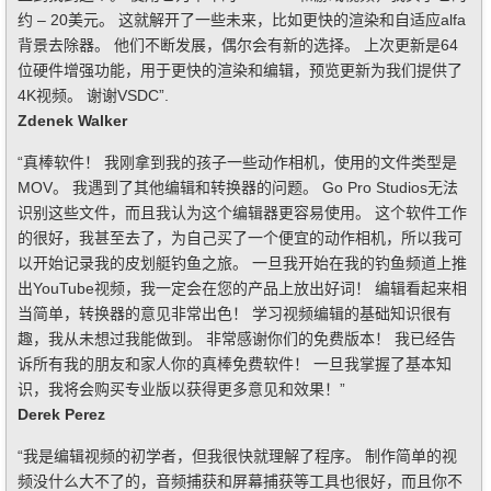
约 – 20美元。 这就解开了一些未来，比如更快的渲染和自适应alfa
背景去除器。 他们不断发展，偶尔会有新的选择。 上次更新是64
位硬件增强功能，用于更快的渲染和编辑，预览更新为我们提供了
4K视频。 谢谢VSDC”.
Zdenek Walker
“真棒软件！ 我刚拿到我的孩子一些动作相机，使用的文件类型是
MOV。 我遇到了其他编辑和转换器的问题。 Go Pro Studios无法
识别这些文件，而且我认为这个编辑器更容易使用。 这个软件工作
的很好，我甚至去了，为自己买了一个便宜的动作相机，所以我可
以开始记录我的皮划艇钓鱼之旅。 一旦我开始在我的钓鱼频道上推
出YouTube视频，我一定会在您的产品上放出好词！ 编辑看起来相
当简单，转换器的意见非常出色！ 学习视频编辑的基础知识很有
趣，我从未想过我能做到。 非常感谢你们的免费版本！ 我已经告
诉所有我的朋友和家人你的真棒免费软件！ 一旦我掌握了基本知
识，我将会购买专业版以获得更多意见和效果！”
Derek Perez
“我是编辑视频的初学者，但我很快就理解了程序。 制作简单的视
频没什么大不了的，音频捕获和屏幕捕获等工具也很好，而且你不