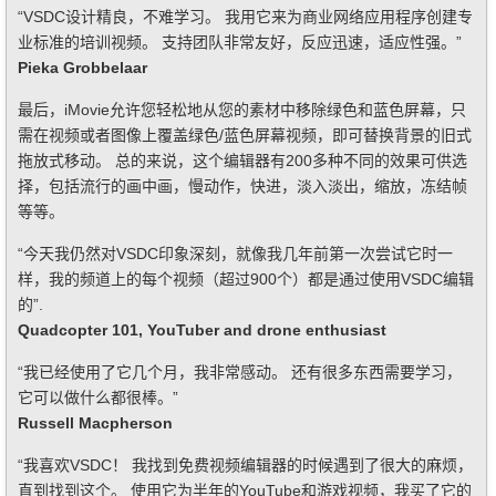
“VSDC设计精良，不难学习。 我用它来为商业网络应用程序创建专
业标准的培训视频。 支持团队非常友好，反应迅速，适应性强。”
Pieka Grobbelaar
最后，iMovie允许您轻松地从您的素材中移除绿色和蓝色屏幕，只
需在视频或者图像上覆盖绿色/蓝色屏幕视频，即可替换背景的旧式
拖放式移动。 总的来说，这个编辑器有200多种不同的效果可供选
择，包括流行的画中画，慢动作，快进，淡入淡出，缩放，冻结帧
等等。
“今天我仍然对VSDC印象深刻，就像我几年前第一次尝试它时一
样，我的频道上的每个视频（超过900个）都是通过使用VSDC编辑
的”.
Quadcopter 101, YouTuber and drone enthusiast
“我已经使用了它几个月，我非常感动。 还有很多东西需要学习，
它可以做什么都很棒。”
Russell Macpherson
“我喜欢VSDC！ 我找到免费视频编辑器的时候遇到了很大的麻烦，
直到找到这个。 使用它为半年的YouTube和游戏视频，我买了它的