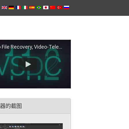
e Recovery, Video-Telemetry Sync, H.266 (VVC)
器的截图