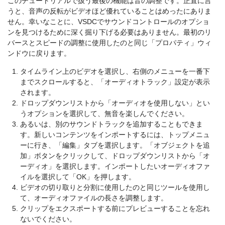
このチュートリアルで扱う最後の機能は音の調整です。正直に言
うと、音声の反転がビデオほど優れていることはめったにありま
せん。幸いなことに、VSDCでサウンドコントロールのオプショ
ンを見つけるために深く掘り下げる必要はありません。最初のリ
バースとスピードの調整に使用したのと同じ「プロパティ」ウィ
ンドウに戻ります。
タイムライン上のビデオを選択し、右側のメニューを一番下
までスクロールすると、「オーディオトラック」設定が表示
されます。
ドロップダウンリストから「オーディオを使用しない」とい
うオプションを選択して、無音を楽しんでください。
あるいは、別のサウンドトラックを追加することもできま
す。新しいコンテンツをインポートするには、トップメニュ
ーに行き、「編集」タブを選択します。「オブジェクトを追
加」ボタンをクリックして、ドロップダウンリストから「オ
ーディオ」を選択します。インポートしたいオーディオファ
イルを選択して「OK」を押します。
ビデオの切り取りと分割に使用したのと同じツールを使用し
て、オーディオファイルの長さを調整します。
クリップをエクスポートする前にプレビューすることを忘れ
ないでください。