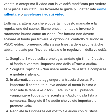
vedete in anteprima il video con la velocità modificata per vedere
se vi piace il risultato. Qui troverete le guide più dettagliate
come
rallentare
o
accelerare i vostri video
.
L’ultima caratteristica che è coperta in questo manuale è la
regolazione del suono. Siamo onesti - un audio inverso è
raramente buono come un video. Per fortuna non dovete
scavare al fondo per trovare le opzioni del controllo di suono in
VSDC editor. Torneremo alla stessa finestra delle proprietà che
abbiamo usato per l’inverso iniziale e le regolazioni della velocità.
Scegliete il video sulla cronologia, andate giù il menù destro
al fondo e vedrete l’impostazione della «Traccia audio».
Scegliete l’opzione «Non usare audio» della lista a comparsa
e godete il silenzio.
In alternativa potete aggiungere la traccia diversa. Per
importare il contenuto nuovo andate al menù in cima e
scegliete la tabella «Editor». Fate un clic sul pulsante
«aggiungere l’oggetto» e scegliete «Audio» dalla lista a
comparsa. Scegliete il file audio che volete importare e
premete «ok».
Regolate la lunghezza del vostro file audio con gli stessi