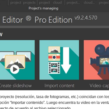
 proyecto (resolución, tasa de fotogramas, etc.) coincidan con l
 opción “Importar contenido”. Luego encuentra tu video en la ven
yecto de acuerdo al archivo seleccionado.