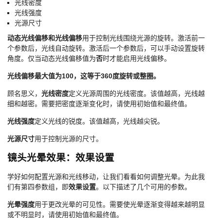
光线密度
光线强度
光源尺寸
动态光线偏移和光线偏移
用于控制光线围绕光源的旋转。激活前一
个参数后，光线自动旋转。激活后一个参数后，可以手动设置旋转
角度。仅当动态光线偏移值为
否
时才能启用光线偏移。
光线偏移最大值为100，这等于360度旋转或整圈。
顾名思义，
光线密度
定义光源周围的光线密度。该值越高，光线越
细和越密。需要把密度逐渐变化时，请使用初始值和最终值。
光线强度
定义光线的锐度。该值越高，光线越尖锐。
光源尺寸
用于控制光源的尺寸。
镜头光晕效果：效果设置
学好如何配置光源和光线移动，让我们看看如何调整光晕。为此我
们有第四参数组，即
效果设置
。以下描述了几个可用的参数。
光晕强度
用于更改光晕的可见性。需要使光晕逐渐变得越来越明显
或不明显时，请使用初始值和最终值。