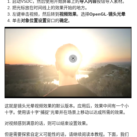
启动VSDC，然后使用开始屏幕上的
导入内容
按钮导入素材。
把光标放在时间线上的效果开始的地方。
左键单击视频，然后转到
视频效果
。选择
OpenGL
-
镜头光晕
单击
对象位置设置
窗口的
确定
。
这就是镜头光晕视频效果的默认版本。应用后，效果中间有一个小
十字。使用该十字“捕捉”光晕并在场景上移动以达成所需的效果。
对视频感到满意的话，则可以结束设置效果。
但是需要探索自定义可能性的话，请继续阅读本教程。下面，我们