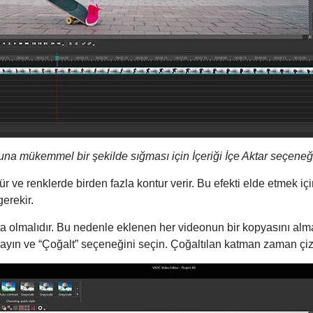
na mükemmel bir şekilde sığması için İçeriği İçe Aktar seçeneğin
 tür ve renklerde birden fazla kontur verir. Bu efekti elde etme
erekir.
a olmalıdır. Bu nedenle eklenen her videonun bir kopyasını alma
ıklayın ve “Çoğalt” seçeneğini seçin. Çoğaltılan katman zaman çi