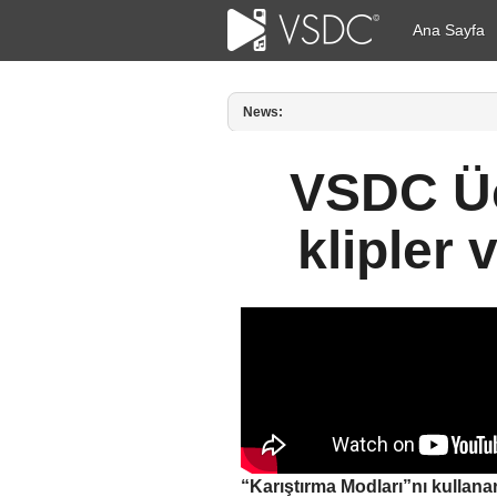
Ana Sayfa
News:
Amy Shao tarafından yayımlandı: 1
VSDC Üc
klipler 
“Karıştırma Modları”nı kullanara