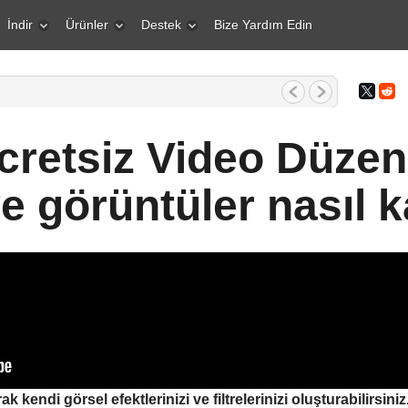
İndir
Ürünler
Destek
Bize Yardım Edin
1 Mart 2026 Yaratıcı bir insan içi...
retsiz Video Düzenl
ve görüntüler nasıl 
k kendi görsel efektlerinizi ve filtrelerinizi oluşturabilirsini