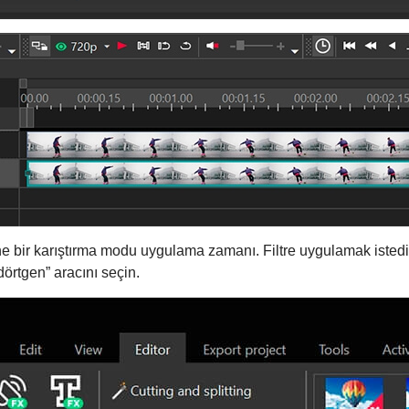
ne bir karıştırma modu uygulama zamanı. Filtre uygulamak iste
kdörtgen” aracını seçin.