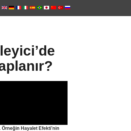
eyici’de
kaplanır?
z. Örneğin Hayalet Efekti’nin