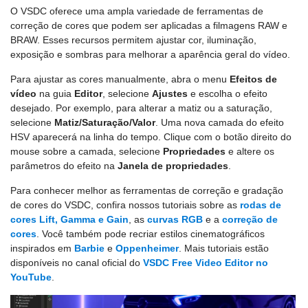
O VSDC oferece uma ampla variedade de ferramentas de
correção de cores que podem ser aplicadas a filmagens RAW e
BRAW. Esses recursos permitem ajustar cor, iluminação,
exposição e sombras para melhorar a aparência geral do vídeo.
Para ajustar as cores manualmente, abra o menu
Efeitos de
vídeo
na guia
Editor
, selecione
Ajustes
e escolha o efeito
desejado. Por exemplo, para alterar a matiz ou a saturação,
selecione
Matiz/Saturação/Valor
. Uma nova camada do efeito
HSV aparecerá na linha do tempo. Clique com o botão direito do
mouse sobre a camada, selecione
Propriedades
e altere os
parâmetros do efeito na
Janela de propriedades
.
Para conhecer melhor as ferramentas de correção e gradação
de cores do VSDC, confira nossos tutoriais sobre as
rodas de
cores Lift, Gamma e Gain
, as
curvas RGB
e a
correção de
cores
. Você também pode recriar estilos cinematográficos
inspirados em
Barbie
e
Oppenheimer
. Mais tutoriais estão
disponíveis no canal oficial do
VSDC Free Video Editor no
YouTube
.