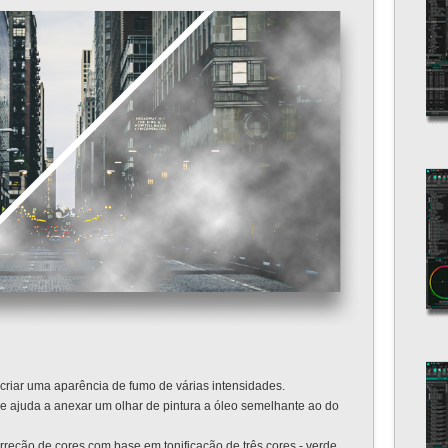
 criar uma aparência de fumo de várias intensidades.
e ajuda a anexar um olhar de pintura a óleo semelhante ao do
orreção de cores com base em tonificação de três cores - verde,