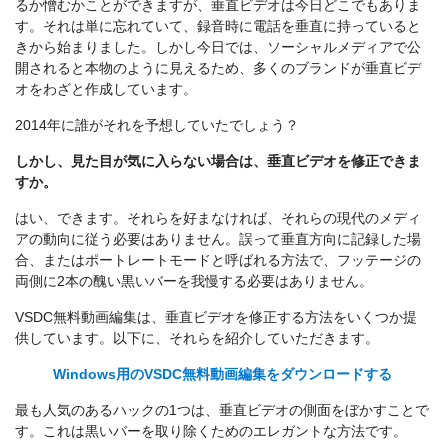
るか憎むかことができますが、垂直ビデオは今日どこでもありま
す。それは単に忘れていて、録音時に電話を垂直に持っていると
きから始まりました。しかし今日では、ソーシャルメディアで公
開されると本物のように見えるため、多くのブランドが垂直ビデ
オをわざと作成しています。
2014年に誰がそれを予想していたでしょう？
しかし、見た目が気に入らない場合は、垂直ビデオを修正できま
すか。
はい、できます。それらを好まなければ、それらの現代のメディ
アの動向に従う必要はありません。誤って垂直方向に記録した場
合、またはポートレートモードと呼ばれる方法で、フッテージの
両側に2本の醜い黒いバーを我慢する必要はありません。
VSDC無料動画編集は、垂直ビデオを修正する方法をいくつか提
供しています。以下に、それらを紹介していただきます。
Windows用のVSDC無料動画編集をダウンロードする
最も人気のあるハックの1つは、垂直ビデオの側面をぼかすことで
す。これは黒いバーを取り除くためのエレガントな方法です。