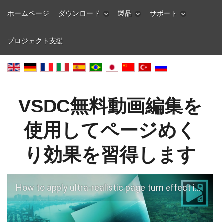
ホームページ
ダウンロード
製品
サポート
プロジェクト支援
VSDC無料動画編集を
使用してページめく
り効果を習得します
How to apply ultra-realistic page turn effect in VSDC (FOR FREE)