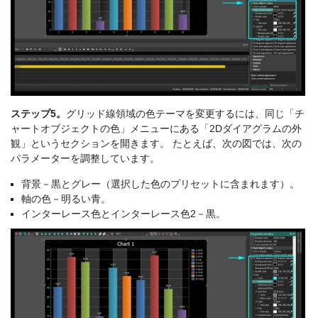
ステップ5。
グリッド線領域の色テーマを変更するには、同じ「チ
ャートオブジェクトの色」メニューにある「2Dダイアグラムの外
観」というセクションを開きます。 たとえば、次の図では、次の
パラメーターを調整しています。
背景－黒とグレー（選択した色のプリセットに含まれます）。
軸の色－明るい青。
インターレース色とインターレース色2－黒。