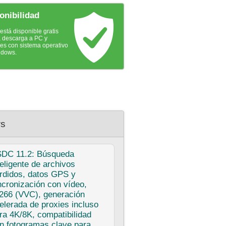
onibilidad
stá disponible gratis
a descarga a PC y
iles con sistema operativo
ndows.
s
SDC
11.2: Búsqueda
teligente de archivos
rdidos, datos GPS y
ncronización con vídeo,
266 (VVC), generación
elerada de proxies incluso
ra 4K/8K, compatibilidad
n fotogramas clave para