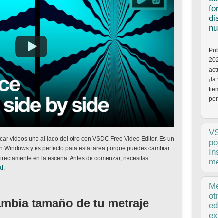
fo
di
nu
Pub
202
act
¡la
tie
per
V
ocar videos uno al lado del otro con VSDC Free Video Editor. Es un
po
con Windows y es perfecto para esta tarea porque puedes cambiar
In
 directamente en la escena. Antes de comenzar, necesitas
me
al
.
Pub
Me
de 
ot
ambia tamaño de tu metraje
una
ed
pos
ex