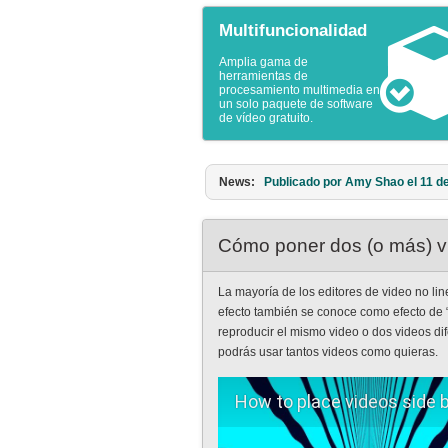
Multifuncionalidad
Amplia gama de
herramientas de
procesamiento multimedia en
un solo paquete de software
de vídeo gratuito.
News:
Publicado por Amy Shao el 11 de 
Cómo poner dos (o más) vi
La mayoría de los editores de video no lin
efecto también se conoce como efecto de “p
reproducir el mismo video o dos videos dif
podrás usar tantos videos como quieras.
How to place videos side b