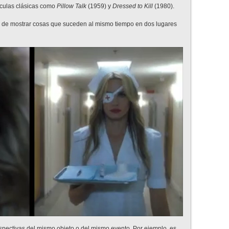
ículas clásicas como
Pillow Talk
(1959) y
Dressed to Kill
(1980).
te de mostrar cosas que suceden al mismo tiempo en dos lugares
spectivas del mismo objeto o del mismo evento. Por ejemplo, es