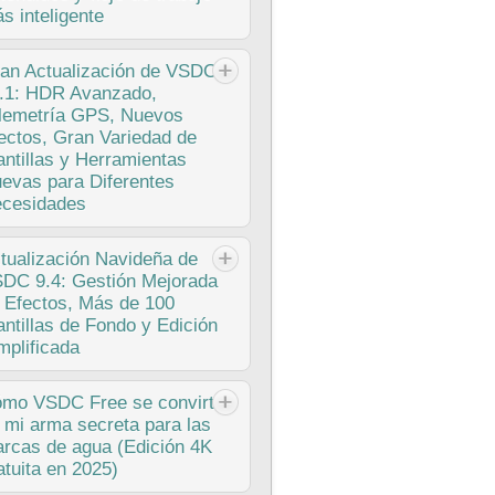
ualización 11.1, el equipo de VSDC
s inteligente
senta...
licado por Amy Shao 19/11/25 Conoce
an
Actualización de VSDC
tan esperada actualización VSDC 10.2:
.1: HDR Avanzado,
 nueva versión repleta de increíbles
lemetría GPS, Nuevos
ciones y mejoras significativas
ectos, Gran Variedad de
eñadas para empoderar a todos
antillas y Herramientas
edes,...
evas para Diferentes
cesidades
lished Amy Shao 6/10/25 ¡La espera
tualización
Navideña de
 algo nuevo e inusual finalmente ha
DC 9.4: Gestión Mejorada
minado! ¡La actualización está aquí y
 Efectos, Más de 100
es solo otra versión: es ¡VSDC
antillas de Fondo y Edición
1!Actualización de VSDC 10.1: HDR
mplificada
nzado,...
a temporada navideña marca nuevos
ómo
VSDC Free se convirtió
ienzos con la última actualización de
 mi arma secreta para las
C Video Editor. ¡Hemos escuchado
rcas de agua (Edición 4K
 comentarios y decidido enfocarnos en
atuita en 2025)
orar las herramientas que más te