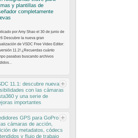
rmas y plantillas de
señador completamente
evas
licado por Amy Shao el 30 de junio de
6 Descubre la nueva gran
ualización de VSDC Free Video Editor:
 versión 11.2! ¿Recuerdas cuánto
mpo pasabas buscando archivos
didos...
SDC
11.1: descubre nuevas
sibilidades con las cámaras
sta360 y una serie de
joras importantes
licado por Amy Shao el 11 de marzo
didores
GPS para GoPro y
2026 ¿Cuál es el mejor regalo para
ras cámaras de acción,
 persona creativa? Nuevas
ición de metadatos, códecs
ibilidades, por supuesto. Con la
tendidos y flujo de trabajo