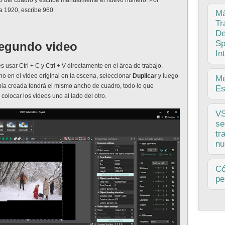
cho del cuadro y escribe manualmente el nuevo número. Por
gus
ra 1920, escribe 960.
Hol
M
via
Tr
con
De
mar
Sp
segundo video
enc
In
s usar Ctrl + C y Ctrl + V directamente en el área de trabajo.
ho en el video original en la escena, seleccionar
Duplicar
y luego
El 
Me
opia creada tendrá el mismo ancho de cuadro, todo lo que
pro
Es
 colocar los videos uno al lado del otro.
apo
cui
Int
V
hem
opc
se
e i
inc
tr
vez
nu
opc
guía
VSD
C
rev
pe
her
IA 
¿Er
pre
bla
una
cur