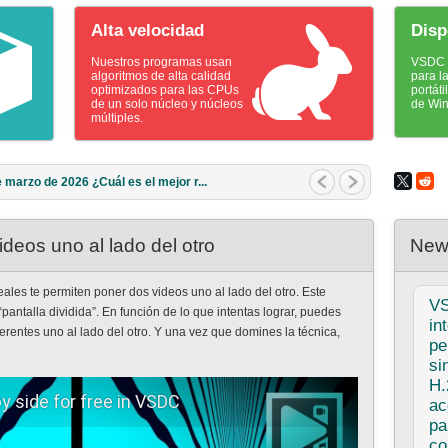
Alta velocidad
Disp
Nuestros programas usan
VSDC e
algoritmos de alta calidad
para l
optimizados para las CPUs
portát
de un solo núcleo y núcleos
de Wi
múltiples.
marzo de 2026 ¿Cuál es el mejor r...
deos uno al lado del otro
New
eales te permiten poner dos videos uno al lado del otro. Este
V
antalla dividida”. En función de lo que intentas lograr, puedes
in
erentes uno al lado del otro. Y una vez que domines la técnica,
pe
si
H.
y side for free in VSDC
ac
pa
co