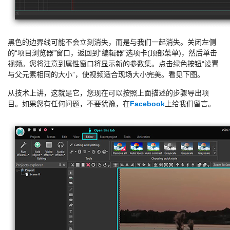
黑色的边界线可能不会立刻消失，而是与我们一起消失。关闭左侧
的“项目浏览器”窗口，返回到“编辑器”选项卡(顶部菜单)，然后单击
视频。您将注意到属性窗口将显示新的参数集。点击绿色按钮“设置
与父元素相同的大小”，使视频适合现场大小完美。看见下图。
从技术上讲，这就是它，您现在可以按照上面描述的步骤导出项
目。如果您有任何问题，不要犹豫，在
Facebook
上给我们留言。