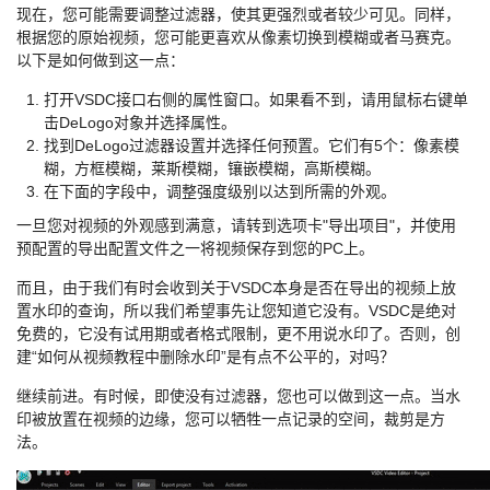
现在，您可能需要调整过滤器，使其更强烈或者较少可见。同样，
根据您的原始视频，您可能更喜欢从像素切换到模糊或者马赛克。
以下是如何做到这一点：
打开VSDC接口右侧的属性窗口。如果看不到，请用鼠标右键单
击DeLogo对象并选择属性。
找到DeLogo过滤器设置并选择任何预置。它们有5个：像素模
糊，方框模糊，莱斯模糊，镶嵌模糊，高斯模糊。
在下面的字段中，调整强度级别以达到所需的外观。
一旦您对视频的外观感到满意，请转到选项卡"导出项目"，并使用
预配置的导出配置文件之一将视频保存到您的PC上。
而且，由于我们有时会收到关于VSDC本身是否在导出的视频上放
置水印的查询，所以我们希望事先让您知道它没有。VSDC是绝对
免费的，它没有试用期或者格式限制，更不用说水印了。否则，创
建“如何从视频教程中删除水印”是有点不公平的，对吗？
继续前进。有时候，即使没有过滤器，您也可以做到这一点。当水
印被放置在视频的边缘，您可以牺牲一点记录的空间，裁剪是方
法。