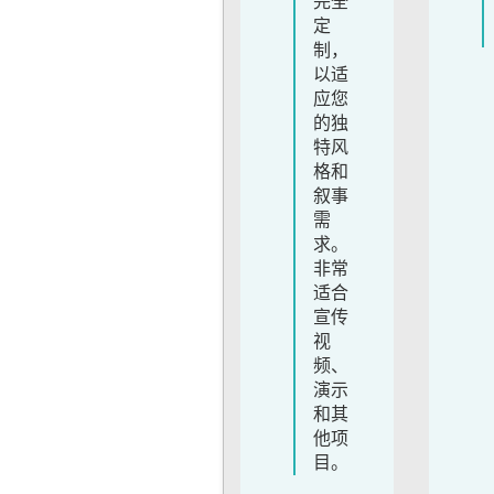
完全
定
制，
以适
应您
的独
特风
格和
叙事
需
求。
非常
适合
宣传
视
频、
演示
和其
他项
目。