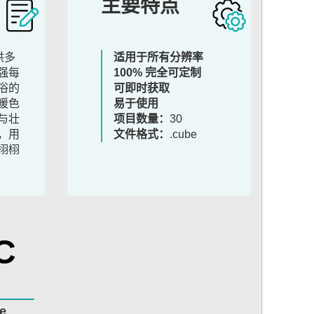
主要特点
提供多
适用于所有分辨率
强每
100% 完全可定制
浴的
可即时获取
暖色
易于使用
与壮
项目数量：
30
，用
文件格式：
.cube
栩栩
C
e