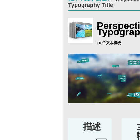
Typography Title
Perspect
Typogra
10 个文本模板
描述