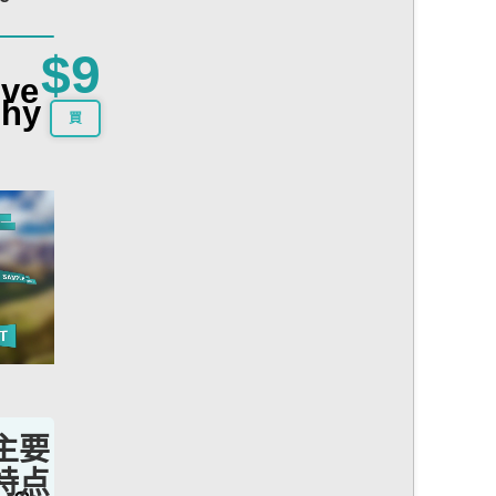
$9
ive
phy
買
主要
特点