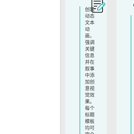
创建
动态
文本
动
画，
强调
关键
信息
并在
叙事
中添
加创
意视
觉效
果。
每个
标题
模板
均可