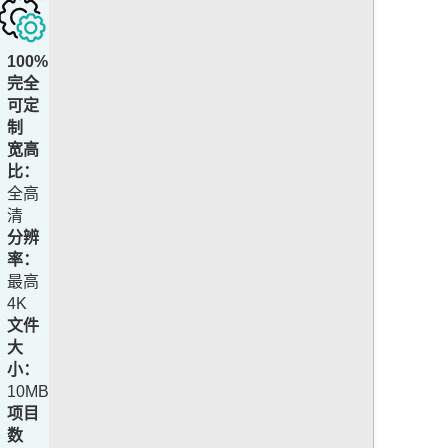
100%
完全
可定
制
宽高
比：
全高
清
分辨
率：
最高
4K
文件
大
小：
10MB
项目
数