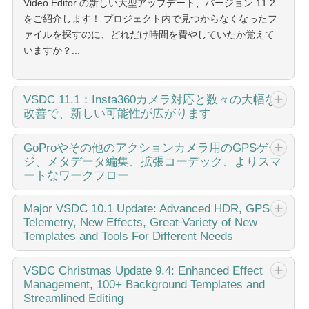
Video Editor の新しい大型アップデート、バージョン 11.2
をご紹介します！ プロジェクト内で見つからなくなったフ
ァイルを探すのに、どれだけ時間を費やしていたか覚えて
いますか？...
VSDC
11.1：Insta360カメラ対応と数々の大幅な
改善で、新しい可能性が広がります
Amy Shao による公開日：2026年3月11日 クリエイティブ
GoProやその他のアクションカメラ用のGPSゲー
ジ、メタデータ編集、拡張コーデック、よりスマ
な人にとって最高の贈り物は何でしょうか。もちろん、新
ートなワークフロー
しい可能性です。VSDC チームは、Insta360...
Amy Shao 公開 2025年11月19日 待望のVSDC 10.2アップ
Major
VSDC 10.1 Update: Advanced HDR, GPS
Telemetry, New Effects, Great Variety of New
デート：ホビイストからプロまで、すべてのユーザーを支
Templates and Tools For Different Needs
援するために設計された信じられないほどの機能と重要な
拡張が詰まった新バージョンです。 GPSゲージ、選択エク
published Amy Shao 6/10/25 待ちに待った新しくてユニー
VSDC
Christmas Update 9.4: Enhanced Effect
スポート、メタデータ、アラビア語UI、拡張コーデック 注
Management, 100+ Background Templates and
クなアップデートがついに登場！これは単なるバージョン
目の追加機能は、市場の他のどの動画編集ソフトにも匹敵
Streamlined Editing
アップではありません：VSDC 10.1です！! VSDC...
しない機能を提供する革命的なGPSテレメトリツールのス