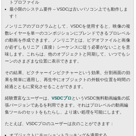
トプロファイル
最小限のシステム要件 – VSDCは古いパソコン上でも動作しま
す！
ノンリニアのプログラムとして、VSDCを使用すると、映像の複
数レイヤーを単一のコンポジションにブレンドできるプロレベル
の動画を作成できます。ノンリニアとは、ビデオファイルと画像
が必ずしもリニア（直接）シーケンスに従う必要がないことを意
味します。これらは、他のオブジェクトと同期して、いつでもシ
ーンのさまざまな位置に表示できます。
その結果、ピクチャーインピクチャーという効果、分割画面の効
果を簡単に適用し、再生中にオブジェクトの外観や位置を時間の
経過とともに変化させることができます。
経験豊富なユーザーは、
VSDCプロ
というVSDC無料動画編集の拡
張バージョンであるを利用できます。それはプロレベルの動画編
集ツールのセットをもたらし、より速い処理を可能にします。
たとえば、VSDCプロのユーザーは次のことができます：
オブジェクトにモーショントラッキングを適用する