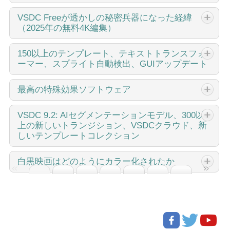
イートです！GoPro、Garminなどのアクションカメラ、ド
このホリデーシーズンは、VSDC Video Editorの最新アップ
VSDC
Freeが透かしの秘密兵器になった経緯
ローン、またはGPSデータを収集するガジェットの誇りあ
（2025年の無料4K編集）
デートと共に新しい始まりを迎えましょう！皆様のフィー
る所有者なら、これこそが待ち望んでいたものです。お持
ドバックを受けて、最も愛されているツールを強化するこ
ちでない場合でも、スクロールしてしまわないでくださ
とに注力しました。来年に向けて、さらにエキサイティン
こんにちは、シアトル在住の旅行ビデオグラファー、マテ
150以上のテンプレート、テキストトランスフォ
い。すべての編集愛好家のために、共有する新機能と拡張
グな革新の基盤を築いています！ 強化されたエフェクト管
ーマー、スプライト自動検出、GUIアップデート
ィア・ワートンです。3年間も、動画に醜い透かし（ウォー
があります！
理、100以上の背景テンプレート、合理化された編集 更新
ターマーク）を入れてくる編集ソフトに悩まされてきまし
には、改良されたテキスト変換ツール、独立したぼやけた
たが、VSDCに出会って全てが変わりました。このサブスク
変化は改善に関するものであり、このプロセスはあなたの
最高の特殊効果ソフトウェア
背景効果、新しいカラーグレーディングの機会、より使い
リプション不要の無料編集ソフトは、私のワークフローを
ご意見なしでは実現できませんでした。あなたのフィード
やすいテンプレートのプレビューウィンドウなどが含まれ
完全に変え、今日はそれが如何に隠れたコストや煩わしい
バックを慎重に確認した結果、いくつかの重要な問題に対
イントロ 2024年、ビジュアルエフェクトを作成するための
VSDC
9.2: AIセグメンテーションモデル、300以
ています。さらに、特別なホリデーギフトをご用意しまし
制限なしに、必要な全ての必須編集ツールを提供できるか
処し、編集体験を向上させるために設計されたアップデー
上の新しいトランジション、VSDCクラウド、新
オプションの範囲は非常に多様化しており、トップの選択
た。無料とプレミアムの両方のクリスマステーマの背景を
をご紹介します。 私のチャンネルをほぼ終わらせた透かし
トを導入しました。 150以上のテンプレート、テキストト
しいテンプレートコレクション
肢を特定することがますます困難になっています。ここで
特集した、祝祭感溢れるテンプレートコレクションです。
の罠 私のアリゾナ砂漠のVlogを覚えていますか？人気の無
ランスフォーマー、スプライト自動検出、GUIアップデート
は、プロジェクトに独自性を加えるのに役立つ、トップク
これらであなたの動画に魔法を加え、また、すべての季節
料編集ソフトで夕焼けのシーケンスを14時間かけて編集し
VSDC...
VSDC 9.2が登場し、画期的な機能を提供します。たとえ
ラスのビジュアルエフェクトソフトウェアのガイドを紹介
白黒映画はどのようにカラー化されたか
に対応したさまざまな抽象的な背景もお楽しみいただけま
たのに、巨大な透かしが作品を台無しにしているのを発見
ば、新しいAIによるセグメンテーションツールは、正確な
します。高度なコンポジティングツール、強力な3Dアニメ
す。 さらに詳しく読み進めて、VSDC...
しました。その週のエンゲージメントは40％も下落しまし
オブジェクト除去を可能にし、色補正を強化し、ビデオを
ーション機能、使いやすいインターフェースを探している
古典的な白黒映画のファンですか？もしカラー化されたら
た。 その時、VSDCを見つけました。彼らの約束はあまり
向上させるための多くの効果を提供します。さらに、VSDC
場合でも、この記事はオプションをナビゲートし、ニーズ
どのように見えるのか、気になったことはありませんか？
にも良すぎるように思えました：無料版でも本当に透かし
クラウドサービスを紹介します。これはメディアファイル
や好みに最も適したソフトウェアを見つける手助けをしま
多くの映画人が同じことを考え、数々の名作映画がカラー
なしの出力が可能、『試用期間』の罠もなく、卑怯な機能
とプロジェクトを保存および共有するためのサービスで
す。 各プログラムは、その機能、使いやすさ、専門知識の
化された。何年もの間、モノクロ映画に色をつける技術は
制限もない。疑わしいながらも絶望的だった私は、試して