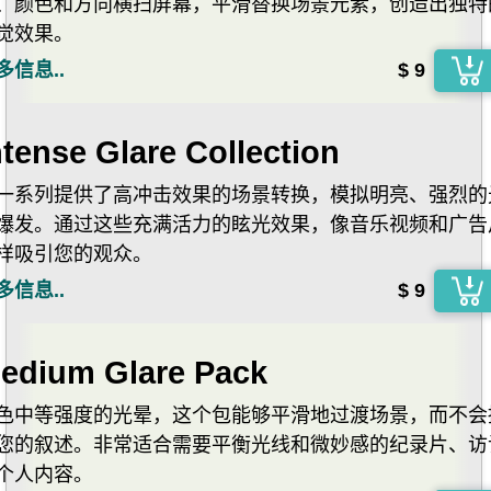
、颜色和方向横扫屏幕，平滑替换场景元素，创造出独特
觉效果。
多信息..
$ 9
ntense Glare Collection
一系列提供了高冲击效果的场景转换，模拟明亮、强烈的
爆发。通过这些充满活力的眩光效果，像音乐视频和广告
样吸引您的观众。
多信息..
$ 9
edium Glare Pack
色中等强度的光晕，这个包能够平滑地过渡场景，而不会
您的叙述。非常适合需要平衡光线和微妙感的纪录片、访
个人内容。