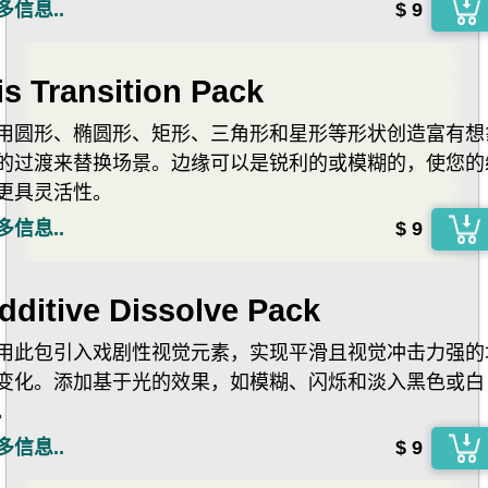
多信息..
$ 9
ris Transition Pack
用圆形、椭圆形、矩形、三角形和星形等形状创造富有想
的过渡来替换场景。边缘可以是锐利的或模糊的，使您的
更具灵活性。
多信息..
$ 9
dditive Dissolve Pack
用此包引入戏剧性视觉元素，实现平滑且视觉冲击力强的
变化。添加基于光的效果，如模糊、闪烁和淡入黑色或白
。
多信息..
$ 9