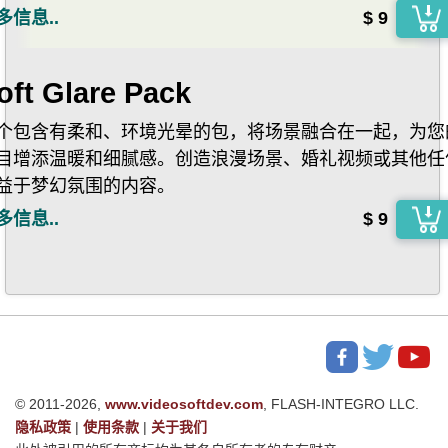
多信息..
$ 9
oft Glare Pack
个包含有柔和、环境光晕的包，将场景融合在一起，为您
目增添温暖和细腻感。创造浪漫场景、婚礼视频或其他任
益于梦幻氛围的内容。
多信息..
$ 9
© 2011-2026,
www.videosoftdev.com
, FLASH-INTEGRO LLC.
隐私政策
|
使用条款
|
关于我们