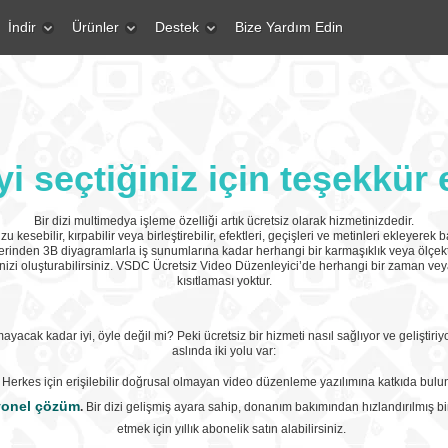
İndir
Ürünler
Destek
Bize Yardım Edin
i seçtiğiniz için teşekkür 
Bir dizi multimedya işleme özelliği artık ücretsiz olarak hizmetinizdedir.
 kesebilir, kırpabilir veya birleştirebilir, efektleri, geçişleri ve metinleri ekleyerek b
lerinden 3B diyagramlarla iş sunumlarına kadar herhangi bir karmaşıklık veya ölçek
inizi oluşturabilirsiniz. VSDC Ücretsiz Video Düzenleyici’de herhangi bir zaman veya
kısıtlaması yoktur.
yacak kadar iyi, öyle değil mi? Peki ücretsiz bir hizmeti nasıl sağlıyor ve geliştir
aslında iki yolu var:
Herkes için erişilebilir doğrusal olmayan video düzenleme yazılımına katkıda buluna
yonel çözüm
.
Bir dizi gelişmiş ayara sahip, donanım bakımından hızlandırılmış b
etmek için yıllık abonelik satın alabilirsiniz.