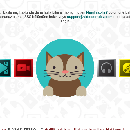
lı başlangıç hakkında daha fazla bilgi almak için lütfen
Nasıl Yapılır?
bölümüne bak
 sorunuz olursa, SSS bölümüne bakın veya
support@videosoftdev.com
e-posta ad
ulaşın.
com
, FLASH-INTEGRO LLC.
Gizlilik politikası
|
Kullanım koşulları
|
Hakkımızda