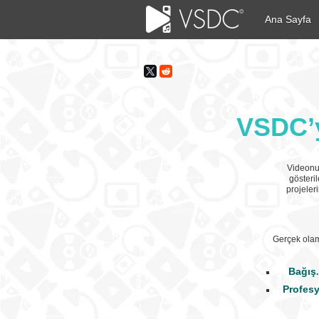
Ana Sayfa
VSDC’y
Videonuzu
gösteri
projeler
Gerçek olama
Bağış
.
Profes