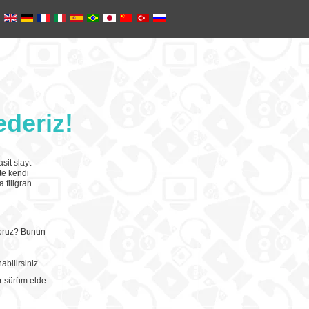
ederiz!
asit slayt
te kendi
 filigran
iyoruz? Bunun
bilirsiniz.
ir sürüm elde