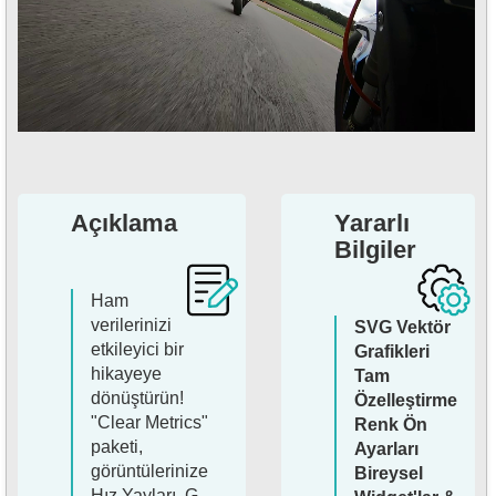
Açıklama
Yararlı
Bilgiler
Ham
verilerinizi
SVG Vektör
etkileyici bir
Grafikleri
hikayeye
Tam
dönüştürün!
Özelleştirme
"Clear Metrics"
Renk Ön
paketi,
Ayarları
görüntülerinize
Bireysel
Hız Yayları, G-