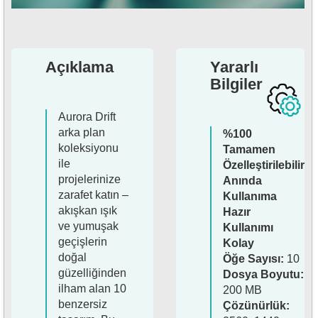
Açıklama
Yararlı
Bilgiler
Aurora Drift
arka plan
%100
koleksiyonu
Tamamen
ile
Özelleştirilebilir
projelerinize
Anında
zarafet katın –
Kullanıma
akışkan ışık
Hazır
ve yumuşak
Kullanımı
geçişlerin
Kolay
doğal
Öğe Sayısı:
10
güzelliğinden
Dosya Boyutu:
ilham alan 10
200 MB
benzersiz
Çözünürlük: