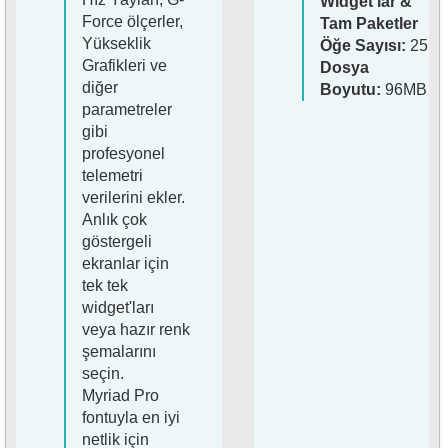
Widget'lar &
Force ölçerler,
Tam Paketler
Yükseklik
Öğe Sayısı:
25
Grafikleri ve
Dosya
diğer
Boyutu:
96MB
parametreler
gibi
profesyonel
telemetri
verilerini ekler.
Anlık çok
göstergeli
ekranlar için
tek tek
widget'ları
veya hazır renk
şemalarını
seçin.
Myriad Pro
fontuyla en iyi
netlik için