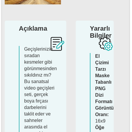
Açıklama
Yararlı
Bilgiler
Geçişlerinizin
sıradan
El
kesmeler gibi
Çizimi
görünmesinden
Tarzı
sıkıldınız mı?
Maske
Bu sanatsal
Tabanlı
video geçişleri
PNG
seti, gerçek
Dizi
boya fırçası
Formatı
darbelerini
Görüntü
taklit eder ve
Oranı:
sahneler
16x9
arasında el
Öğe