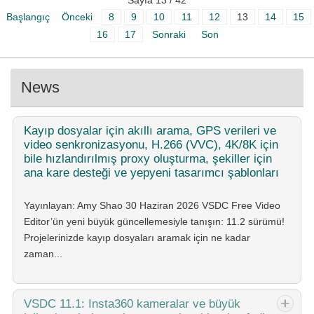
Sayfa 13 / 42
Başlangıç
Önceki
8
9
10
11
12
13
14
15
16
17
Sonraki
Son
News
Kayıp
dosyalar için akıllı arama, GPS verileri ve
video senkronizasyonu, H.266 (VVC), 4K/8K için
bile hızlandırılmış proxy oluşturma, şekiller için
ana kare desteği ve yepyeni tasarımcı şablonları
Yayınlayan: Amy Shao 30 Haziran 2026 VSDC Free Video
Editor’ün yeni büyük güncellemesiyle tanışın: 11.2 sürümü!
Projelerinizde kayıp dosyaları aramak için ne kadar
zaman...
VSDC
11.1: Insta360 kameralar ve büyük