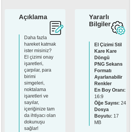
Açıklama
Yararlı
Bilgiler
Daha fazla
hareket katmak
El Çizimi Stil
ister misiniz?
Kare Kare
El çizimi onay
Döngü
işaretleri,
PNG Sekans
çarpılar, para
Formatı
birimi
Ayarlanabilir
simgeleri,
Renkler
noktalama
En Boy Oranı:
işaretleri ve
16:9
sayılar,
Öğe Sayısı:
24
içeriğinize tam
Dosya
da ihtiyacı olan
Boyutu:
17
dokunuşu
MB
sağlar!