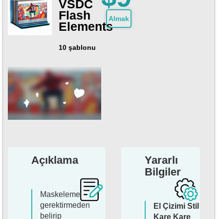
VSDC
Flash
Almak
Elements
10 şablonu
Açıklama
Yararlı
Bilgiler
Maskeleme
gerektirmeden
El Çizimi Stil
belirip
Kare Kare