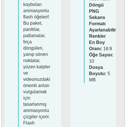
kaybolan
Döngü
animasyonlu
PNG
flash öğeleri!
Sekans
Bu paket,
Formatı
parıltılar,
Ayarlanabilir
patlamalar,
Renkler
fırça
En Boy
döngüleri,
Oranı:
16:9
yanıp sönen
Öğe Sayısı:
noktalar,
10
yüzen kalpler
Dosya
ve
Boyutu:
5
videonuzdaki
MB
önemli anları
vurgulamak
için
tasarlanmış
animasyonlu
çizgiler içerir.
Flash