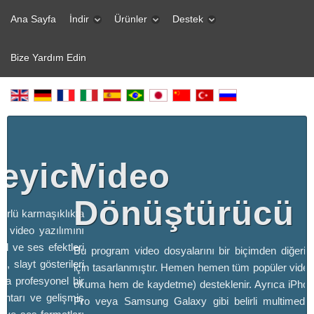
Ana Sayfa
İndir
Ürünler
Destek
Bize Yardım Edin
eyici
Video
Dönüştürücü
türlü karmaşıklıkta
z video yazılımını
sel ve ses efektleri
Bu program video dosyalarını bir biçimden diğeri
, slayt gösterileri
için tasarlanmıştır. Hemen hemen tüm popüler video
za profesyonel bir
okuma hem de kaydetme) desteklenir. Ayrıca iPho
htarı ve gelişmiş
Pro veya Samsung Galaxy gibi belirli multimedya 