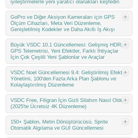
iyileştirmelerle yeni yaratıcı olanakları keşfedin
Amy Shao tarafından yayımlandı: 11 Mart 2026 Yaratıcı bir
GoPro
ve Diğer Aksiyon Kameraları için GPS
Ölçüm Cihazları, Meta Veri Düzenleme,
insan için en iyi hediye nedir? Elbette yeni olanaklar. VSDC
Genişletilmiş Kodekler ve Daha Akıllı İş Akışı
ekibi, Insta360 kameralardan gelen videoları doğrudan
düzenlemenizi...
yayınlayan Amy Shao 19/11/25 Uzun zamandır beklenen
Büyük
VSDC 10.1 Güncellemesi: Gelişmiş HDR,
GPS Telemetrisi, Yeni Efektler, Farklı İhtiyaçlar
VSDC 10.2 güncellemesiyle tanışın: hobicilerden
İçin Çok Çeşitli Yeni Şablonlar ve Araçlar
profesyonellere kadar herkesi güçlendirmek için tasarlanmış
inanılmaz özellikler ve önemli...
published Amy Shao 6/10/25 Yeni ve sıradışı bir şey için
VSDC
Noel Güncellemesi 9.4: Geliştirilmiş Efekt
Yönetimi, 100'den Fazla Arka Plan Şablonu ve
bekleyiş nihayet sona erdi! Güncelleme burada ve bu
Kolaylaştırılmış Düzenleme
sadece başka bir sürüm değil: Bu VSDC 10.1! VSDC 10.1
Güncellemesi: Gelişmiş...
Bu tatil sezonu, VSDC Video Editörü'nün en son
VSDC
Free, Filigran İçin Gizli Silahım Nasıl Oldu
(2025'te Ücretsiz 4K Düzenleme)
güncellemesiyle yeni başlangıçları kucaklıyor! Geri
bildirimlerinizi dinledik ve en sevdiğiniz araçları geliştirmeye
odaklanmaya karar verdik—tüm...
Merhaba, ben Mattea Wharton, Seattle'dan bir seyahat
150+
Şablon, Metin Dönüştürücüsü, Sprite
Otomatik Algılama ve GUI Güncellemesi
videografçısıyım. Üç yıl boyunca videolarıma çirkin su
kimlikleri (filigran) basan video editörlerle mücadele ettim, ta