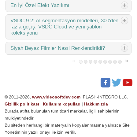
ki VSDC'yi bulana...
Değişim, gelişim demektir ve bu süreç sizlerin geri
En
İyi Özel Efekt Yazılımı
bildirimleri olmadan mümkün olamazdı. Geri bildirimlerinizi
titizlikle değerlendirdik ve düzenleme deneyiminizi
Giriş 2024 yılında görsel efekt oluşturma seçenekleri son
VSDC
9.2: AI segmentasyon modelleri, 300'den
iyileştirmek için birkaç...
fazla geçiş, VSDC Cloud ve yeni şablon
derece çeşitli ve en iyi seçenekleri belirlemek giderek
koleksiyonu
zorlaşıyor. Projelerinize orijinallik katmanıza yardımcı olacak
en iyi...
VSDC 9.2 burada ve hassas nesne kaldırma, gelişmiş renk
Siyah
Beyaz Filmler Nasıl Renklendirildi?
düzeltme ve videolarınızı geliştirmek için çeşitli efektler
sağlayan yeni AI destekli segmentasyon aracı gibi çığır
Klasik siyah beyaz filmlerin hayranı mısınız? Renkli olsalardı
açan özellikler...
nasıl görüneceklerini hiç merak ettiniz mi? Birçok film
yapımcısı da aynı şeyi düşünmüş ve çok sayıda klasik
filmin...
© 2011-2026,
www.videosoftdev.com
, FLASH-INTEGRO LLC.
Gizlilik politikası
|
Kullanım koşulları
|
Hakkımızda
Burada atıfta bulunulan tüm ticari markalar, ilgili sahiplerinin
mülkiyetindedir.
Bu siteden herhangi bir materyalin kopyalanmasına yalnızca Site
Yönetiminin yazılı onayı ile izin verilir.