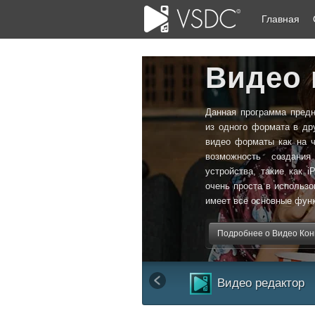
Главная
Видео 
Данная программа пред
из одного формата в др
видео форматы как на чт
возможность создани
устройства, такие как i
очень проста в использ
имеет все основные функ
Подробнее о Видео Конв
Видео редактор