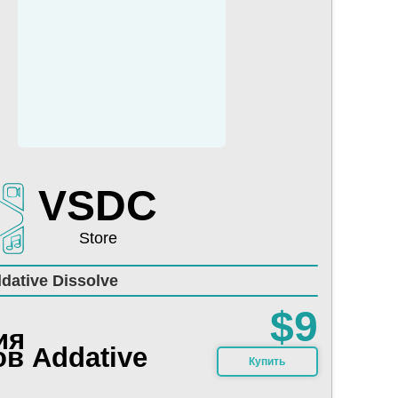
VSDC
Store
dative Dissolve
$9
ия
в Addative
Купить