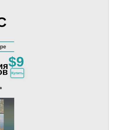
C
pe
$9
ия
ов
Купить
в