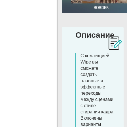
Описание
С коллекцией
Wipe вы
сможете
создать
плавные и
эффектные
переходы
между сценами
с стиле
стирания кадра.
Включены
варианты