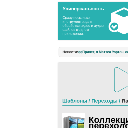
Универсальность
Сразу несколько
инструментов для
обработки видео и аудио
файлов в одном
приложении.
Новости:
qqПривет, я Маттеа Уортон, о
Шаблоны /
Переходы /
Ra
Коллекц
переходо