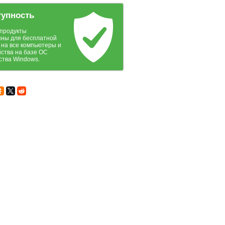
тупность
продукты
пны для бесплатной
 на все компьютеры и
йства на базе ОС
ства Windows.