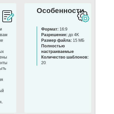
Особенности
и
Формат:
16:9
 вам
Разрешение:
до 4K
ые
Размер файла:
15 МБ
Полностью
ых
настраиваемые
чены
Количество шаблонов:
анты
20
быть
ля
ый
я.