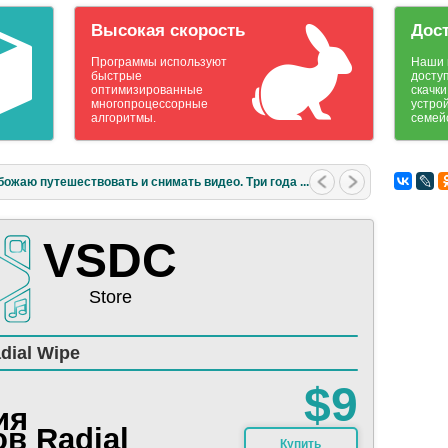
Высокая скорость
Дос
Программы используют
Наши 
быстрые
досту
оптимизированные
скачки
многопроцессорные
устро
алгоритмы.
семей
божаю путешествовать и снимать видео. Три года ...
VSDC
Store
dial Wipe
$9
ия
в Radial
Купить