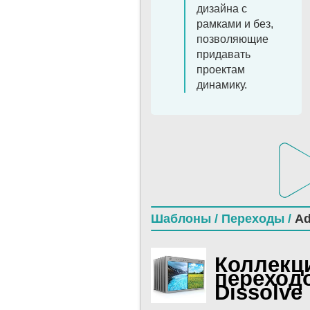
дизайна с
рамками и без,
позволяющие
придавать
проектам
динамику.
Шаблоны /
Переходы /
Ad
Коллекц
переходо
Dissolve