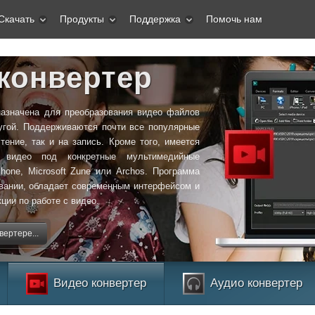
Скачать
Продукты
Поддержка
Помочь нам
конвертер
назначена для преобразования видео файлов
угой. Поддерживаются почти все популярные
ение, так и на запись. Кроме того, имеется
я видео под конкретные мультимедийные
Phone, Microsoft Zune или Archos. Программа
овании, обладает современным интерфейсом и
ции по работе с видео.
ертере...
Видео конвертер
Аудио конвертер