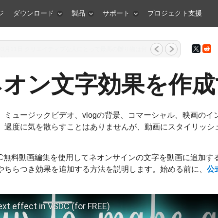
ジ
ダウンロード
製品
サポート
プロジェクト支援
26年3月11日 クリエイティブな人にとって最高の贈り物は何
...
ネオン文字効果を作成
。ミュージックビデオ、vlogの背景、コマーシャル、映画のイ
、過度に気を散らすことはありませんが、動画にスタイリッシ
DC無料動画編集を使用してネオンサインの文字を動画に追加す
やちらつき効果を追加する方法を説明します。始める前に、
公
ext effect in VSDC (for FREE)