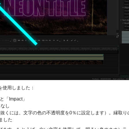
を使用しました：
t」と「Impact」
：なし
抜くには、文字の色の不透明度を0％に設定します）。縁取り
ました