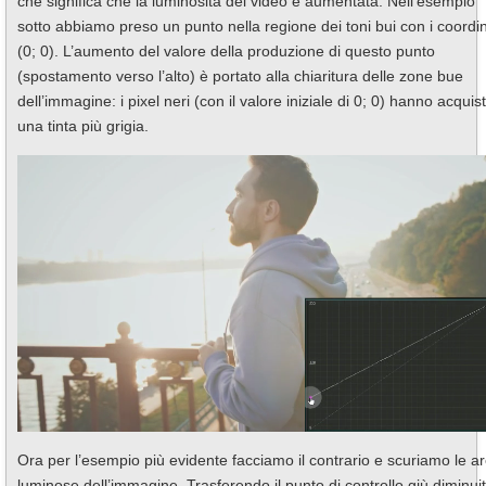
che significa che la luminosità del video è aumentata. Nell’esempio
sotto abbiamo preso un punto nella regione dei toni bui con i coordin
(0; 0). L’aumento del valore della produzione di questo punto
(spostamento verso l’alto) è portato alla chiaritura delle zone bue
dell’immagine: i pixel neri (con il valore iniziale di 0; 0) hanno acquis
una tinta più grigia.
Ora per l’esempio più evidente facciamo il contrario e scuriamo le a
luminose dell’immagine. Trasferendo il punto di controllo giù diminuit