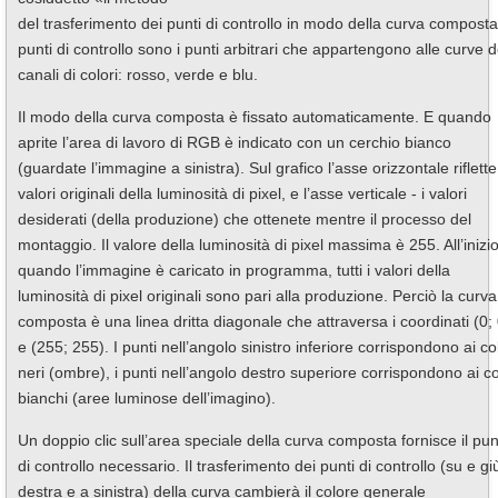
del trasferimento dei punti di controllo in modo della curva composta
punti di controllo sono i punti arbitrari che appartengono alle curve d
canali di colori: rosso, verde e blu.
Il modo della curva composta è fissato automaticamente. E quando
aprite l’area di lavoro di RGB è indicato con un cerchio bianco
(guardate l’immagine a sinistra). Sul grafico l’asse orizzontale riflette
valori originali della luminosità di pixel, e l’asse verticale - i valori
desiderati (della produzione) che ottenete mentre il processo del
montaggio. Il valore della luminosità di pixel massima è 255. All’inizi
quando l’immagine è caricato in programma, tutti i valori della
luminosità di pixel originali sono pari alla produzione. Perciò la curva
composta è una linea dritta diagonale che attraversa i coordinati (0; 
e (255; 255). I punti nell’angolo sinistro inferiore corrispondono ai co
neri (ombre), i punti nell’angolo destro superiore corrispondono ai co
bianchi (aree luminose dell’imagino).
Un doppio clic sull’area speciale della curva composta fornisce il pu
di controllo necessario. Il trasferimento dei punti di controllo (su e gi
destra e a sinistra) della curva cambierà il colore generale