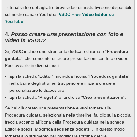
Tutorial video dettagliati e brevi video dimostrativi sono disponibili
sul nostro canale YouTube:
VSDC Free Video Editor su
YouTube
.
4.
Posso creare una presentazione con foto e
video in VSDC?
Sì, VSDC include uno strumento dedicato chiamato “
Procedura
guidata
”, che consente di creare presentazioni con foto o video.
Puoi avviarlo in diversi modi:
apri la scheda “
Editor
”, individua l’icona “
Procedura guidata
”
nella barra degli strumenti superiore e inizia a creare e
personalizzare le diapositive;
apri la scheda “
Progetti
” e fai clic su “
Crea presentazione
”.
Se hai già creato una presentazione e vuoi tornare alla
Procedura guidata, selezionala nella timeline, fai clic sulla piccola
freccia accanto all’icona della Procedura guidata nella scheda
Editor e scegli “
Modifica sequenza oggetti
”. In questo modo
tornerai allo strumento per modificare l’ordine dei file.