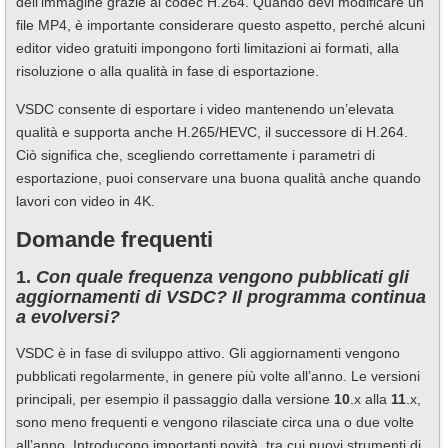
dell’immagine grazie al codec H.264. Quando devi modificare un
file MP4, è importante considerare questo aspetto, perché alcuni
editor video gratuiti impongono forti limitazioni ai formati, alla
risoluzione o alla qualità in fase di esportazione.
VSDC consente di esportare i video mantenendo un’elevata
qualità e supporta anche H.265/HEVC, il successore di H.264.
Ciò significa che, scegliendo correttamente i parametri di
esportazione, puoi conservare una buona qualità anche quando
lavori con video in 4K.
Domande frequenti
1.
Con quale frequenza vengono pubblicati gli
aggiornamenti di VSDC? Il programma continua
a evolversi?
VSDC è in fase di sviluppo attivo. Gli aggiornamenti vengono
pubblicati regolarmente, in genere più volte all’anno. Le versioni
principali, per esempio il passaggio dalla versione
10
.x alla
11
.x,
sono meno frequenti e vengono rilasciate circa una o due volte
all’anno. Introducono importanti novità, tra cui nuovi strumenti di