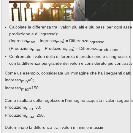
Calcolate la differenza tra i valori più alti e più bassi per ogni asse 
produzione e di ingresso):
(Ingresso
– Ingresso
) = Differenza
.
max
min
ingresso
(Produzione
– Produzione
) = Differenza
.
max
min
produzione
Confrontate i valori della differenza di produzione e di ingresso: e
con la differenza più grande dei valori è considerato più contrastiv
Come us esempio, considerate un immagine che ha i seguenti dati:
Ingresso
=0;
min
Ingresso
=150.
max
Come risultato delle regolazioni l’immagine acquista i valori seguenti
Produzione
=30;
min
Produzione
=250.
max
Determinate la differenza tra i valori minimi e massimi: