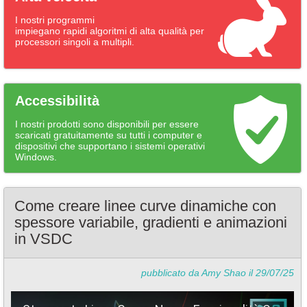
I nostri programmi
impiegano rapidi algoritmi di alta qualità per
processori singoli a multipli.
Accessibilità
I nostri prodotti sono disponibili per essere
scaricati gratuitamente su tutti i computer e
dispositivi che supportano i sistemi operativi
Windows.
Come creare linee curve dinamiche con
spessore variabile, gradienti e animazioni
in VSDC
pubblicato da Amy Shao il 29/07/25