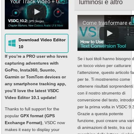
Your Track Video + GPS Telemetry: Easy One-Click Overlay!
luminosi e altro
Come trasformare e animare il testo con VSDC
Download Video Editor
10
If you’re a PRO user who loves
Se i tuoi titoli hanno bisogno d
capturing adventures with
un tocco visivo per catturare
GoPro, Insta360, Suunto,
l’attenzione, questo articolo fa
Garmin or TomTom devices or
per te. Ti mostreremo come
any smartphone tracking app,
ottenere risultati sorprendenti
you’ll love the latest VSDC
con il nostro strumento di
Video Editor 10.1 update!
conversione del testo, introdo
per la prima volta in VSDC 9.3
Thanks to full support for the
Grazie a questa potente
popular
GPX format (GPS
funzione, puoi creare una var
Exchange Format)
, VSDC now
di animazioni di testo, tra cui
makes it easy to display your