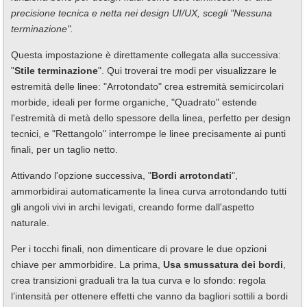
precisione tecnica e netta nei design UI/UX, scegli "Nessuna
terminazione".
Questa impostazione è direttamente collegata alla successiva:
"
Stile terminazione
". Qui troverai tre modi per visualizzare le
estremità delle linee: "Arrotondato" crea estremità semicircolari
morbide, ideali per forme organiche, "Quadrato" estende
l'estremità di metà dello spessore della linea, perfetto per design
tecnici, e "Rettangolo" interrompe le linee precisamente ai punti
finali, per un taglio netto.
Attivando l'opzione successiva, "
Bordi arrotondati
",
ammorbidirai automaticamente la linea curva arrotondando tutti
gli angoli vivi in archi levigati, creando forme dall'aspetto
naturale.
Per i tocchi finali, non dimenticare di provare le due opzioni
chiave per ammorbidire. La prima,
Usa smussatura dei bordi
,
crea transizioni graduali tra la tua curva e lo sfondo: regola
l’intensità per ottenere effetti che vanno da bagliori sottili a bordi