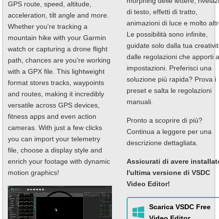
morphing delle lettere, rivelaz
GPS route, speed, altitude,
di testo, effetti di tratto,
acceleration, tilt angle and more.
animazioni di luce e molto altr
Whether you're tracking a
Le possibilità sono infinite,
mountain hike with your Garmin
guidate solo dalla tua creativi
watch or capturing a drone flight
dalle regolazioni che apporti a
path, chances are you're working
impostazioni. Preferisci una
with a GPX file. This lightweight
soluzione più rapida? Prova i
format stores tracks, waypoints
preset e salta le regolazioni
and routes, making it incredibly
manuali.
versatile across GPS devices,
fitness apps and even action
Pronto a scoprire di più?
cameras. With just a few clicks
Continua a leggere per una
you can import your telemetry
descrizione dettagliata.
file, choose a display style and
enrich your footage with dynamic
Assicurati di avere installat
motion graphics!
l'ultima versione di VSDC
Video Editor!
Scarica VSDC Free
Video Editor