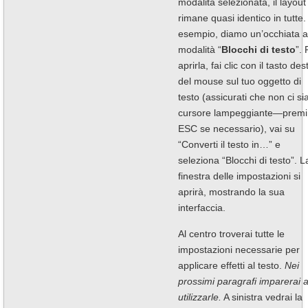
modalità selezionata, il layout
rimane quasi identico in tutte.
esempio, diamo un’occhiata a
modalità “
Blocchi di testo
”. 
aprirla, fai clic con il tasto des
del mouse sul tuo oggetto di
testo (assicurati che non ci si
cursore lampeggiante—premi
ESC se necessario), vai su
“Converti il testo in…” e
seleziona “Blocchi di testo”. L
finestra delle impostazioni si
aprirà, mostrando la sua
interfaccia.
Al centro troverai tutte le
impostazioni necessarie per
applicare effetti al testo.
Nei
prossimi paragrafi imparerai 
utilizzarle.
A sinistra vedrai la