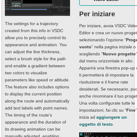
Per iniziare
The settings for a trajectory
Per iniziare, avvia VSDC Vide
created from this info in VSDC
Editor e crea un nuovo proget
allow you to precisely control its
selezionando l'opzione “
Prog
appearance and animation. You
vuoto
” nella pagina iniziale o
can adjust the line thickness,
scegliendo “
Nuovo progetto
select a brush style for the path
dal menu orizzontale in alto.
and enable a gradient between
Apparirà una finestra pop-up 
two colors to visualize
ti permetterà di impostare la
parameters like speed or altitude.
risoluzione e il frame rate
The feature also includes options
desiderati. Se necessario, puo
to display the current position
anche rinominare il tuo proget
along the route and automatically
Una volta configurate tutte le
add text labels with point names.
impostazioni, fai clic su “
Fine
The timing of the route's
inizia ad
aggiungere un
appearance and the duration of
oggetto di testo
.
its drawing animation can be
manually adjusted, enabling