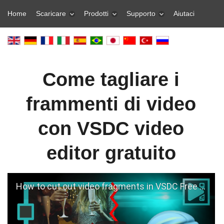
Home
Scaricare
Prodotti
Supporto
Aiutaci
Come tagliare i
frammenti di video
con VSDC video
editor gratuito
How to сut out video fragments in VSDC Free Video Editor