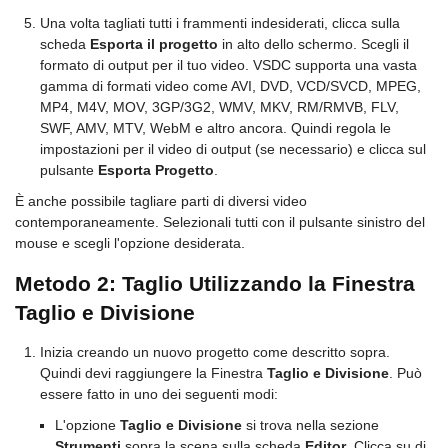
Una volta tagliati tutti i frammenti indesiderati, clicca sulla
scheda
Esporta il progetto
in alto dello schermo. Scegli il
formato di output per il tuo video. VSDC supporta una vasta
gamma di formati video come AVI, DVD, VCD/SVCD, MPEG,
MP4, M4V, MOV, 3GP/3G2, WMV, MKV, RM/RMVB, FLV,
SWF, AMV, MTV, WebM e altro ancora. Quindi regola le
impostazioni per il video di output (se necessario) e clicca sul
pulsante
Esporta Progetto
.
È anche possibile tagliare parti di diversi video
contemporaneamente. Selezionali tutti con il pulsante sinistro del
mouse e scegli l'opzione desiderata.
Metodo 2: Taglio Utilizzando la Finestra
Taglio e Divisione
Inizia creando un nuovo progetto come descritto sopra.
Quindi devi raggiungere la Finestra
Taglio e Divisione
. Può
essere fatto in uno dei seguenti modi:
L'opzione
Taglio e Divisione
si trova nella sezione
Strumenti
sopra la scena sulla scheda
Editor
. Clicca su di