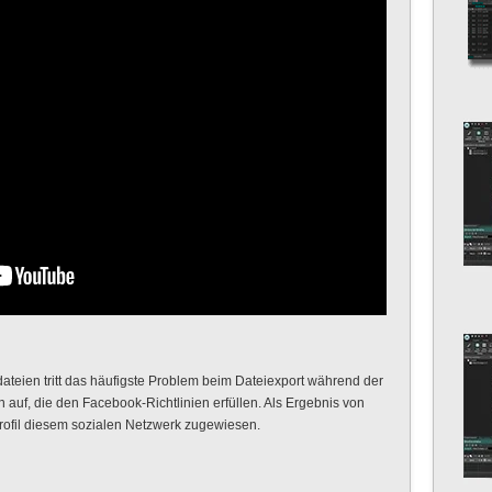
ateien tritt das häufigste Problem beim Dateiexport während der
auf, die den Facebook-Richtlinien erfüllen. Als Ergebnis von
rofil diesem sozialen Netzwerk zugewiesen.