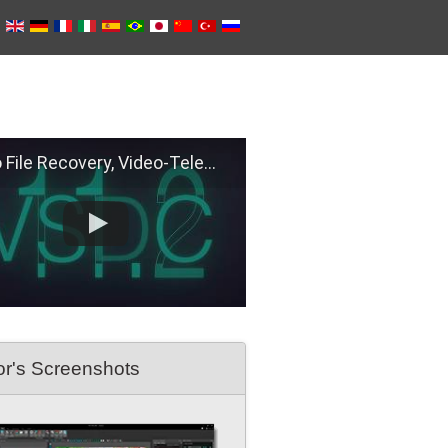
e Recovery, Video-Telemetry Sync, H.266 (VVC)
or's Screenshots