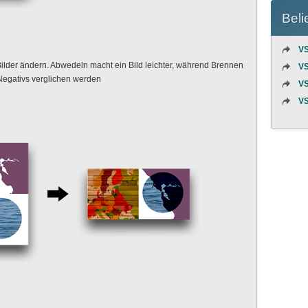
Beli
VS
Bilder ändern. Abwedeln macht ein Bild leichter, während Brennen
VS
Negativs verglichen werden
VS
VS