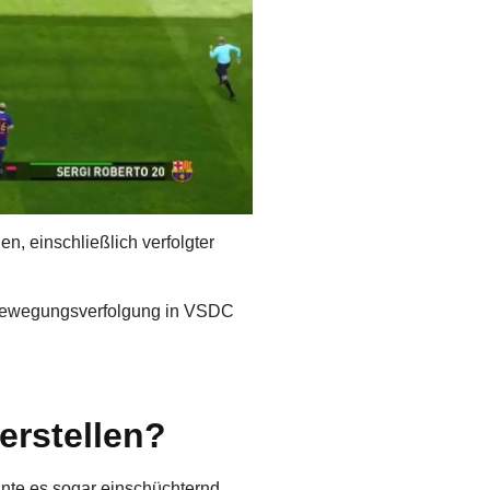
n, einschließlich verfolgter
e Bewegungsverfolgung in VSDC
erstellen?
nnte es sogar einschüchternd