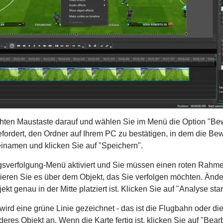
chten Maustaste darauf und wählen Sie im Menü die Option "Bew
ordert, den Ordner auf Ihrem PC zu bestätigen, in dem die Be
inamen und klicken Sie auf "Speichern".
sverfolgung-Menü aktiviert und Sie müssen einen roten Rahmen
ieren Sie es über dem Objekt, das Sie verfolgen möchten. Änd
kt genau in der Mitte platziert ist. Klicken Sie auf "Analyse star
wird eine grüne Linie gezeichnet - das ist die Flugbahn oder 
deres Objekt an. Wenn die Karte fertig ist, klicken Sie auf "Be