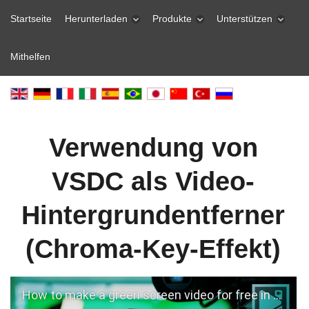
Startseite
Herunterladen
Produkte
Unterstützen
Mithelfen
Verwendung von
VSDC als Video-
Hintergrundentferner
(Chroma-Key-Effekt)
How to make a green screen video for free in VSDC