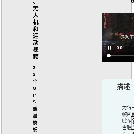
、
无
人
机
和
运
动
视
频
2
5
个
描述
G
P
S
为每
遥
帧画
测
赋予
模
古胶
板