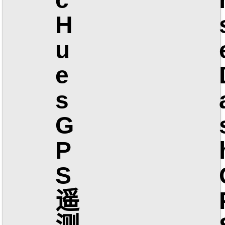
H
u
e
s
G
P
S
遥