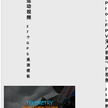
运
P
动
r
视
o
频
F
2
P
7
V
个
G
P
S
遥
测
模
板
2
3