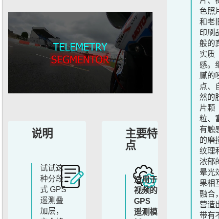
片、
色照
和老
印刷
般的
实质
感。
腻的
点、
然的
片颗
粒、
有触
说明
主要特
的磨
点
纹理
浓郁
试试这
晕光
种分段
适用于
果相
式 GPS
视频的
融合
遥测叠
GPS
营造
加层，
遥测模
带有