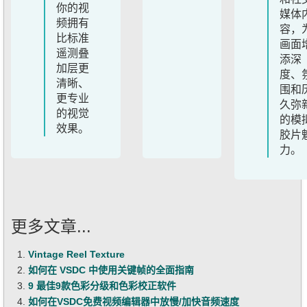
你的视
媒体
频拥有
容，
比标准
画面
遥测叠
添深
加层更
度、
清晰、
围和
更专业
久弥
的视觉
的模
效果。
胶片
力。
更多文章...
Vintage Reel Texture
如何在 VSDC 中使用关键帧的全面指南
9 最佳9款色彩分级和色彩校正软件
如何在VSDC免费视频编辑器中放慢/加快音频速度