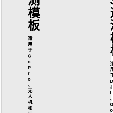
测
模
板
适
用
于
G
o
P
r
o
、
J
无
I
人
机
和
o