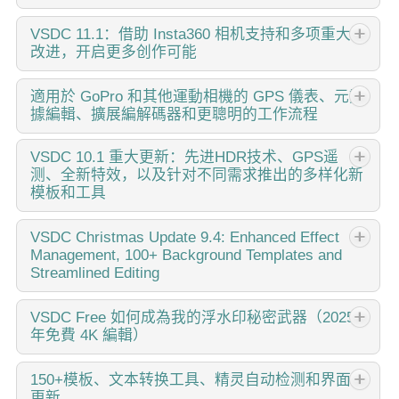
VSDC
11.1：借助 Insta360 相机支持和多项重大
改进，开启更多创作可能
作者：Amy Shao 发布时间：2026年3月11日 对于富有创
適用於
GoPro 和其他運動相機的 GPS 儀表、元數
據編輯、擴展編解碼器和更聰明的工作流程
意的人来说，最好的礼物是什么？当然是新的可能性。VSDC
团队很高兴推出 11.1 更新，带来了备受期待的功能：现在您
可以直接编辑来自...
作者：Amy Shao 2025年11月19日发布 欢迎了解期待已久的
VSDC
10.1 重大更新：先进HDR技术、GPS遥
测、全新特效，以及针对不同需求推出的多样化新
VSDC 10.2更新：这个新版本包含了令人难以置信的功能和
模板和工具
重大改进，旨在为从爱好者到专业人士的所有用户赋能。
GPS仪表盘、选择性导出、元数据、阿拉伯语界面、扩展编
published Amy Shao 6/10/25 等待全新非凡体验的日子终于
VSDC
Christmas Update 9.4: Enhanced Effect
解码器 最突出的新增功能是一套革命性的GPS遥测工具，提
Management, 100+ Background Templates and
结束了！这次更新不只是又一个版本——而是VSDC 10.1！
供了市场上任何其他视频编辑器都无法比拟的功能！因此，
Streamlined Editing
VSDC 10.1 更新：進階 HDR、GPS 遙測、新效果、滿足不
如果您是运动相机（GoPro、Garmin等）、无人机或任何其
同需求的各種新範本和工具 一个标志着转折点的版本号。 一
他收集GPS数据设备的所有者，这正是您期待已久的功能。
这个节日季，迎接全新的开始！VSDC视频编辑器带来了最新
次在您喜爱的VSDC基础上实现的重大飞跃。 借助全新的
VSDC
Free 如何成為我的浮水印秘密武器（2025
即使您没有这些设备，也不要划走，因为对于所有编辑爱好
年免費 4K 編輯）
的9.4版本。我们倾听了您的建议，专注于优化您最常用的工
VSDC...
者，我们还有新功能和改进要分享！
具，同时为明年更多创新功能奠定基础。 增強的效果管理、
100...
你好，我是Mattea Wharton，來自西雅圖的旅行影片創作
150+模板、文本转换工具、精灵自动检测和界面
更新
者。整整三年，我一直在與那些會在我影片上加上難看浮水