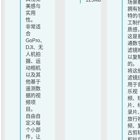
场景
美感与
拥有
实用
特的
性。
工制
非常适
质感
合
这是
GoPro、
通数
DJI、无
滤镜
人机拍
以复
摄、运
的。
动相机
将这
以及其
滤镜
他基于
用于
遥测数
乐视
据的视
频、
频项
片、
目。
录片
自由自
旅行
定义每
频、
个小部
古剪
件，让
和社