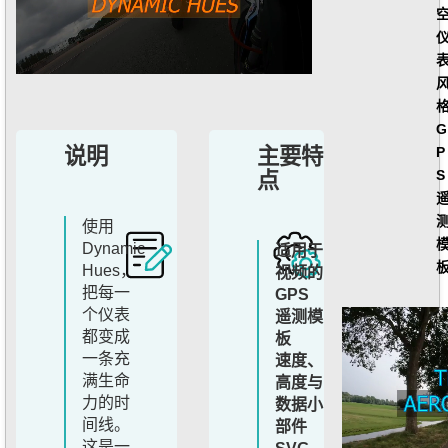
G
P
说明
主要特
S
点
使用
Dynamic
适用于
Hues，
视频的
把每一
GPS
个仪表
遥测模
都变成
板
一条充
速度、
满生命
高度与
力的时
数据小
间线。
部件
这是一