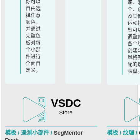
你可以
速、
自由选
伞、
择任意
及其
颜色，
运动
并通过
您可
完整色
调整
板对每
各个
个小部
创建
件进行
风格
全面自
配的
定义。
表盘
VSDC
Store
模板 /
遥测小部件 /
SegMentor
模板 /
纹理 /
Dash