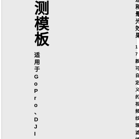
测
模
板
1
7
适
用
于
G
o
P
r
o
、
D
J
I