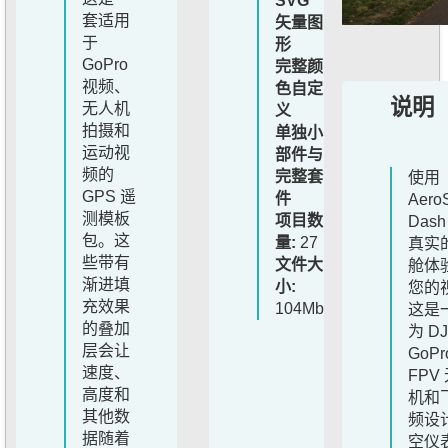
SVG
套适用
矢量图
于
形
GoPro
完整颜
视频、
色自定
说明
无人机
义
拍摄和
单独小
运动视
部件与
频的
完整套
使用
GPS 遥
件
Aero
测模板
项目数
Das
包。这
量:
27
真实
些带有
文件大
舱体
渐进填
小:
您的
充效果
104Mb
这是
的叠加
为 DJ
层会让
GoP
速度、
FPV
高度和
机和
其他数
频设
据随着
空仪