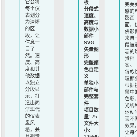
它会将
板
完美
每个仪
分段式
感的
表划分
速度、
影画
为清晰
高度与
面，
的区
数据小
佛影
段，让
部件
来自
信息一
SVG
段被
目了
矢量图
忘的
然。速
形
贵档
度、高
完整颜
案。
度和其
色自定
每款
他数据
义
理都
以独立
单独小
根据
分段显
部件与
频中
示，打
完整套
色彩
造出简
件
光线
洁现代
项目数
运动
的仪表
量:
25
现不
盘风
文件大
效果
格，兼
小:
让每
具视觉
125Mb