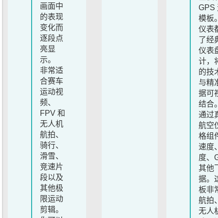
画面中
GPS
的表现
模板
变化而
仪表
逐段点
了经
亮显
仪表
示。
计，
非常适
的技
合赛车
与精
运动视
据可
频、
结合
FPV 和
通过
无人机
航空
航拍、
格组
骑行、
速度
滑雪、
度、G
竞速片
其他
段以及
据。
其他极
板非
限运动
航拍、
剪辑。
无人