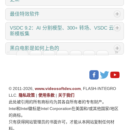
印的編輯軟體鬥爭，直到我發現了VSDC。這款免費、無需訂
閱的編輯軟體徹底改變了我的工作流程，今天我想分享它如
改变就是进步，而这个过程离不开您的参与。在仔细审阅您
最佳特效软件
何為您提供所需的所有基本編輯工具，沒有隱藏成本或煩人
的反馈后，我们已经解决了多个关键问题，并引入了旨在提
的限制。 幾乎毀掉我頻道的浮水印陷阱 還記得我在亞利桑那
升您编辑体验的更新。 150+模板、文本转换工具、精灵自动
简介 2024年，用于创建视觉特效的选择范围极其多样化，越
VSDC
9.2：AI 分割模型、300+ 转场、VSDC 云和
沙漠的旅行日誌嗎？我花了14個小時在一個流行的免費編輯
检测和界面更新 我们非常高兴地宣布，VSDC...
新模板集
来越难以确定顶级选择。 在这里，您可以找到一份关于顶级
器中編輯日落片段，卻發現一個巨大的浮水印毀了我的作
视觉FX软件的指南，帮助您为项目增添原创性。不管您是在
品。那一週，我的影片互動率下降了40%。 就在那時，我找
VSDC 9.2 已发布，带来了突破性的功能，例如新的AI 辅助
寻找高级合成工具、强大的3D动画功能，还是用户友好的界
黑白电影是如何上色的
到了VSDC。他們的承諾好得令人難以置信：真正無浮水印輸
分割工具，它能精确地移除对象、进行高级颜色校正，并提
面，这篇文章将帮助您导航各种选项，找到最适合您需求和
出，即使在免費版中也是如此。沒有「試用期」陷阱，沒有
供多种效果以增强您的视频。此外，我们还推出了我们的最
偏好的软件。 每个程序都根据其功能、易用性和适合不同水
您是经典黑白电影迷吗？ 有没有好奇过如果它们是彩色的会
偷偷降級。雖然懷疑但絕望，我試了一下。令我驚訝的是，
新服务...
平用户的情况进行评审。您将了解到像
是什么样子？许多电影制作人都曾有过同样的疑问，这也导
我很快重新編輯了整個旅行日誌，並獲得了完美質量的最終
致许多经典电影被彩色化。多年来，为黑白电影添加色彩的
影片，沒有一個浮水印！ Mattea...
技术有了长足的进步--从手动为每个画面上色，到使用尖端软
© 2011-2026,
件自动为每个像素上色，大大加快了整个过程。今天，我们
www.videosoftdev.com
, FLASH-INTEGRO
LLC.
将了解彩色化的工作原理，探索我们喜爱的黑白电影是如何
隐私政策
|
使用条款
|
关于我们
此处被引用的所有商标均为其各自所有者的专有财产。
以饱满、生动的色彩重新呈现的，并学习如何在
Intel和Intel徽标是Intel Corporation在美国和/或其他国家/地区
的商标。
只有获得网站管理员的书面许可，才能从本网站复制任何材
料。