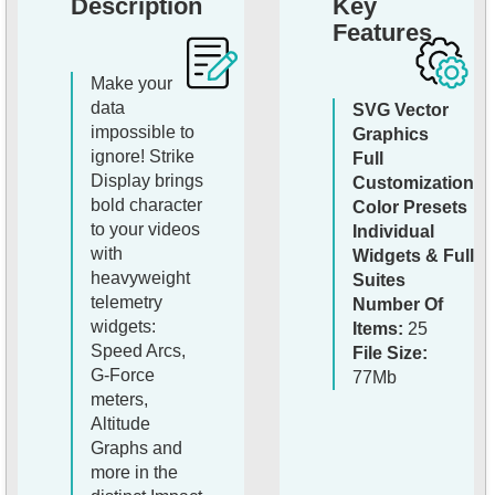
Description
Key
Features
Make your
data
SVG Vector
impossible to
Graphics
ignore! Strike
Full
Display brings
Customization
bold character
Color Presets
to your videos
Individual
with
Widgets & Full
heavyweight
Suites
telemetry
Number Of
widgets:
Items:
25
Speed Arcs,
File Size:
G-Force
77Mb
meters,
Altitude
Graphs and
more in the