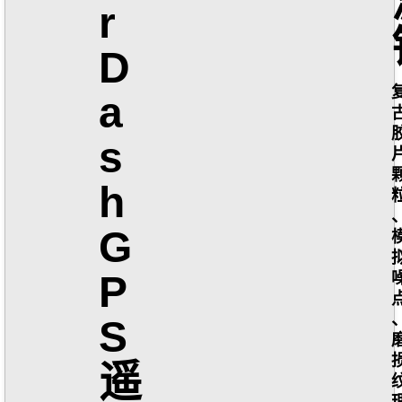
r
D
a
s
h
G
P
S
遥