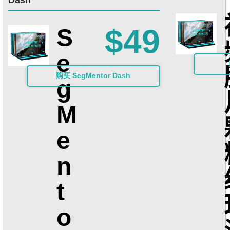
$49
S
e
购买 SegMentor Dash
g
M
e
n
t
o