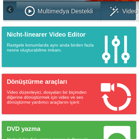
Multimedya Destekli
Video 
Nicht-linearer Video Editor
Rastgele konumlarda aynı anda birden fazla
nesne oluşturabilme imkanı.
Dönüştürme araçları
Video düzenleyici, dosyaları bir biçimden
diğerine dönüştürmek için video ve ses
dönüştürme yardımcı araçlarını içerir.
DVD yazma