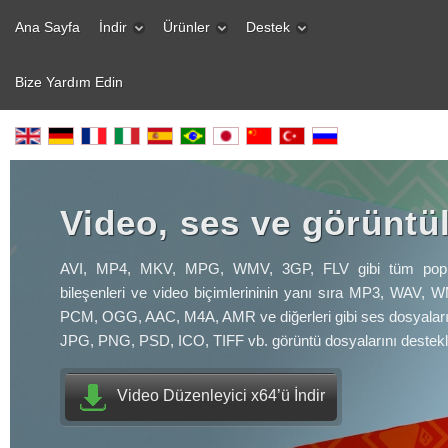
Ana Sayfa
İndir
Ürünler
Destek
Bize Yardım Edin
Video, ses ve görüntü
AVI, MP4, MKV, MPG, WMV, 3GP, FLV gibi tüm popü
bileşenleri ve video biçimlerininin yanı sıra MP3, WAV,
PCM, OGG, AAC, M4A, AMR ve diğerleri gibi ses dosyalar
JPG, PNG, PSD, ICO, TIFF vb. görüntü dosyalarını destekl
Video Düzenleyici x64’ü İndir