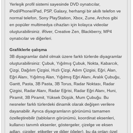
Yerleşik profil sistemi sayesinde DVD oynatıcılar,
iPod/iPhone/iPad, PSP, Galaxy, herhangi bir akıllı telefon ve
normal telefon, Sony PlayStation, Xbox, Zune, Archos gibi
en popüler multimedya cihazları için kolayca videolar
oluşturabilirsiniz. iRiver, Creative Zen, Blackberry, MP4
oynatıcılar ve diğerleri.
Grafiklerle çalışma
3B diyagramlar dahil olmak üzere farklı türlerde diyagramlar
oluşturabilirsiniz: Çubuk, Yığılmış Çubuk, Nokta, Kabarcık,
Çizgi, Dağılım Çizgisi, Hızlı Çizgi, Adım Çizgisi, Eğri, Alan,
Eğri Alanı, Yığılmış Alan, Yığılmış Eğri Alanı, Aralık Çubuğu,
Gantt, Pasta, 3B Pasta, 3B Torus, Radar Noktası, Radar
Çizgisi, Radar Alanı, Radar Eğrisi, Radar Eğri Alanı, Huni,
Piramit, 3B Piramit, Yüksek Düşük, Mum Çubuğu. Bu
nesneler farklı türlerdeki dinamik olarak değişen verilere
dayanabilir. Ayrıca diyagramların görünümü tamamen
özelleştirebilir (tabloların görünümü, koordinat eksenleri,
kullanıcı tanımlı eksenler, göstergeler, çizelge ve eksen
adları, çizgiler, etiketler ve diğer öğeler), bu da onları özel