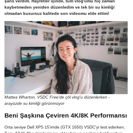
şans verdim. Hayretler içinde, tüm vlog'umu hiç zaman
kaybetmeden yeniden düzenledim ve tek bir su kimliği
olmadan kusursuz kalitede son videomu elde ettim!
Mattea Wharton, VSDC Free'de çöl vlog'u düzenlerken -
arayüzde su kimliği görünmüyor
Beni Şaşkına Çeviren 4K/8K Performansı
Orta seviye Dell XPS 15'imde (GTX 1650) VSDC'yi test ederken,