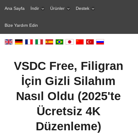
Ana Sayfa
İndir
Ürünler
Destek
Bize Yardım Edin
VSDC Free, Filigran
İçin Gizli Silahım
Nasıl Oldu (2025'te
Ücretsiz 4K
Düzenleme)