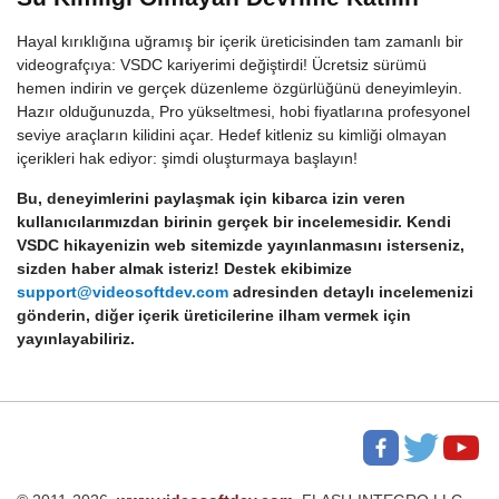
Hayal kırıklığına uğramış bir içerik üreticisinden tam zamanlı bir
videografçıya: VSDC kariyerimi değiştirdi! Ücretsiz sürümü
hemen indirin ve gerçek düzenleme özgürlüğünü deneyimleyin.
Hazır olduğunuzda, Pro yükseltmesi, hobi fiyatlarına profesyonel
seviye araçların kilidini açar. Hedef kitleniz su kimliği olmayan
içerikleri hak ediyor: şimdi oluşturmaya başlayın!
Bu, deneyimlerini paylaşmak için kibarca izin veren
kullanıcılarımızdan birinin gerçek bir incelemesidir. Kendi
VSDC hikayenizin web sitemizde yayınlanmasını isterseniz,
sizden haber almak isteriz! Destek ekibimize
support@videosoftdev.com
adresinden detaylı incelemenizi
gönderin, diğer içerik üreticilerine ilham vermek için
yayınlayabiliriz.