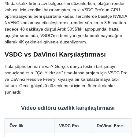
45 dakikalık fırtına avı belgeselimi düzenlerken, olağan render
kabusu için kendimi hazırlamıştım, ta ki VSDC Pro'nun GPU
optimizasyonu beni şaşırtana kadar. Tercihlerde basitçe NVIDIA
NVENC kodlamayı etkinleştirerek, render sürelerim 3.5 saatten
sadece 48 dakikaya düştü! Artık 599$'lık laptopumda, hatta
uçuşlar sırasında, VSDC'nin beni yarı yolda bırakmayacağını
bilerek 4K çekimleri güvenle düzenliyorum.
VSDC vs DaVinci Karşılaştırması
Hala şüpheleriniz mi var? Gerçek dünya testim tartışmayı
sonuçlandırsın. "Çöl Yıldızları" time-lapse projem için VSDC Pro
ve DaVinci Resolve Free'yi kıyasıya bir karşılaştırmaya tabi
tuttum. Gece gökyüzü düzenlemesi için en önemli olanlar
şunlardı:
Video editörü özellik karşılaştırması
Özellik
VSDC Pro
DaVinci Free