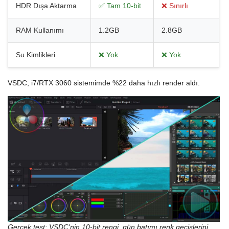
HDR Dışa Aktarma
✅ Tam 10-bit
❌ Sınırlı
RAM Kullanımı
1.2GB
2.8GB
Su Kimlikleri
❌ Yok
❌ Yok
VSDC, i7/RTX 3060 sistemimde %22 daha hızlı render aldı.
Gerçek test: VSDC'nin 10-bit rengi, gün batımı renk geçişlerini