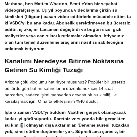
Merhaba, ben Mattea Wharton, Seattle'dan bir seyahat
videografçısıyım. Üç yıl boyunca videolarıma çirkin su
kimlikleri (filigran) basan video editörlerle mücadele ettim, ta
ki VSDC'yi bulana kadar. Abonelik gerektirmeyen bu ücretsiz
editör, iş akışımı tamamen değiştirdi ve bugün size, gizli
maliyetler veya can sıkıcı kısıtlamalar olmadan ihtiyacınız
olan tüm temel düzenleme araçlarını nasıl sunabileceğini
anlatmak istiyorum.
Kanalımı Neredeyse Bitirme Noktasına
Getiren Su Kimliği Tuzağı
Arizona çölü vlog'umu hatırlıyor musunuz? Popüler bir ücretsiz
editörde gün batımı sahnelerini düzenlemek için 14 saat
harcadım, sadece işimi mahveden devasa bir su kimliği ile
karşılaşmak için. O hafta etkileşimim %40 düştü.
İşte o zaman VSDC'yi buldum. Vaattleri gerçek olamayacak
kadar iyi görünüyordu: ücretsiz versiyonda bile gerçekten
su kimliği olmayan dışa aktarımlar. 'Deneme süresi' tuzakları
yok, sinsi sürüm düşürmeler yok. Şüpheli ama çaresiz, bir