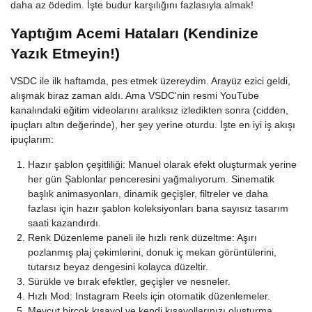
daha az ödedim. İşte budur karşılığını fazlasıyla almak!
Yaptığım Acemi Hataları (Kendinize
Yazık Etmeyin!)
VSDC ile ilk haftamda, pes etmek üzereydim. Arayüz ezici geldi,
alışmak biraz zaman aldı. Ama VSDC'nin resmi YouTube
kanalındaki eğitim videolarını aralıksız izledikten sonra (cidden,
ipuçları altın değerinde), her şey yerine oturdu. İşte en iyi iş akışı
ipuçlarım:
Hazır şablon çeşitliliği: Manuel olarak efekt oluşturmak yerine
her gün Şablonlar penceresini yağmalıyorum. Sinematik
başlık animasyonları, dinamik geçişler, filtreler ve daha
fazlası için hazır şablon koleksiyonları bana sayısız tasarım
saati kazandırdı.
Renk Düzenleme paneli ile hızlı renk düzeltme: Aşırı
pozlanmış plaj çekimlerini, donuk iç mekan görüntülerini,
tutarsız beyaz dengesini kolayca düzeltir.
Sürükle ve bırak efektler, geçişler ve nesneler.
Hızlı Mod: Instagram Reels için otomatik düzenlemeler.
Mevcut birçok kısayol ve kendi kısayollarınızı oluşturma