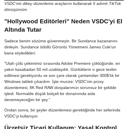
VSDC'nin dikey düzenleme araçlarını kullanarak 5 adımlı TikTok
dönüşümüm
"Hollywood Editörleri" Neden VSDC'yi El
Altında Tutar
Sadece benim sözüme güvenmeyin. Bir Sundance kazananını
dinleyin. Sundance ödüllü Görüntü Yönetmeni James Cole'un
bana söyledikleri:
"Utah çölü çekimimiz sırasında Adobe Premiere çöktüğünde, en
yakın kasabadan 50 mil uzaktaydık. Günlüklerin o gece teslim
edilmesi gerekiyordu ve son çare olarak çantamdan 300$'lık bir
Windows tableti çıkardım. İşte mucize: VSDC'nin proxy
düzenlemesi, 8K Red RAW dosyalarımızı sorunsuz bir şekilde
işledi. Normalde düşük bütçeli bir donanımda asla
denemeyeceğim bir şey."
Ondan sonra, bir şeyler düzenlemesi gerektiğinde her seferinde
VSDC'yi kullanıyor.
Ücretsiz Ticari Kullanım: Yasal Kontrol