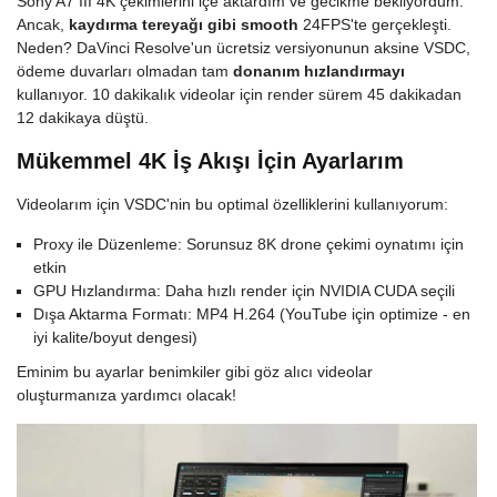
Sony A7 III 4K çekimlerini içe aktardım ve gecikme bekliyordum.
Ancak,
kaydırma tereyağı gibi smooth
24FPS'te gerçekleşti.
Neden? DaVinci Resolve'un ücretsiz versiyonunun aksine VSDC,
ödeme duvarları olmadan tam
donanım hızlandırmayı
kullanıyor. 10 dakikalık videolar için render sürem 45 dakikadan
12 dakikaya düştü.
Mükemmel 4K İş Akışı İçin Ayarlarım
Videolarım için VSDC'nin bu optimal özelliklerini kullanıyorum:
Proxy ile Düzenleme: Sorunsuz 8K drone çekimi oynatımı için
etkin
GPU Hızlandırma: Daha hızlı render için NVIDIA CUDA seçili
Dışa Aktarma Formatı: MP4 H.264 (YouTube için optimize - en
iyi kalite/boyut dengesi)
Eminim bu ayarlar benimkiler gibi göz alıcı videolar
oluşturmanıza yardımcı olacak!