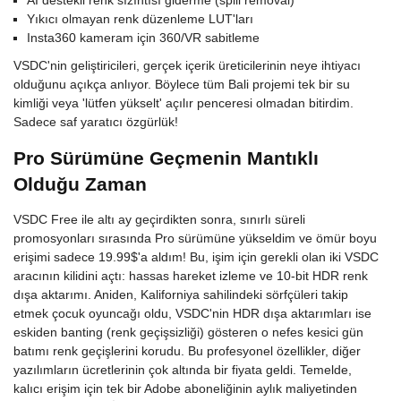
AI destekli renk sızıntısı giderme (spill removal)
Yıkıcı olmayan renk düzenleme LUT'ları
Insta360 kameram için 360/VR sabitleme
VSDC'nin geliştiricileri, gerçek içerik üreticilerinin neye ihtiyacı
olduğunu açıkça anlıyor. Böylece tüm Bali projemi tek bir su
kimliği veya 'lütfen yükselt' açılır penceresi olmadan bitirdim.
Sadece saf yaratıcı özgürlük!
Pro Sürümüne Geçmenin Mantıklı
Olduğu Zaman
VSDC Free ile altı ay geçirdikten sonra, sınırlı süreli
promosyonları sırasında Pro sürümüne yükseldim ve ömür boyu
erişimi sadece 19.99$'a aldım! Bu, işim için gerekli olan iki VSDC
aracının kilidini açtı: hassas hareket izleme ve 10-bit HDR renk
dışa aktarımı. Aniden, Kaliforniya sahilindeki sörfçüleri takip
etmek çocuk oyuncağı oldu, VSDC'nin HDR dışa aktarımları ise
eskiden banting (renk geçişsizliği) gösteren o nefes kesici gün
batımı renk geçişlerini korudu. Bu profesyonel özellikler, diğer
yazılımların ücretlerinin çok altında bir fiyata geldi. Temelde,
kalıcı erişim için tek bir Adobe aboneliğinin aylık maliyetinden