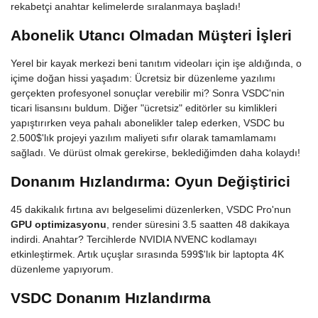
rekabetçi anahtar kelimelerde sıralanmaya başladı!
Abonelik Utancı Olmadan Müşteri İşleri
Yerel bir kayak merkezi beni tanıtım videoları için işe aldığında, o
içime doğan hissi yaşadım: Ücretsiz bir düzenleme yazılımı
gerçekten profesyonel sonuçlar verebilir mi? Sonra VSDC'nin
ticari lisansını buldum. Diğer "ücretsiz" editörler su kimlikleri
yapıştırırken veya pahalı abonelikler talep ederken, VSDC bu
2.500$'lık projeyi yazılım maliyeti sıfır olarak tamamlamamı
sağladı. Ve dürüst olmak gerekirse, beklediğimden daha kolaydı!
Donanım Hızlandırma: Oyun Değiştirici
45 dakikalık fırtına avı belgeselimi düzenlerken, VSDC Pro'nun
GPU optimizasyonu
, render süresini 3.5 saatten 48 dakikaya
indirdi. Anahtar? Tercihlerde NVIDIA NVENC kodlamayı
etkinleştirmek. Artık uçuşlar sırasında 599$'lık bir laptopta 4K
düzenleme yapıyorum.
VSDC Donanım Hızlandırma