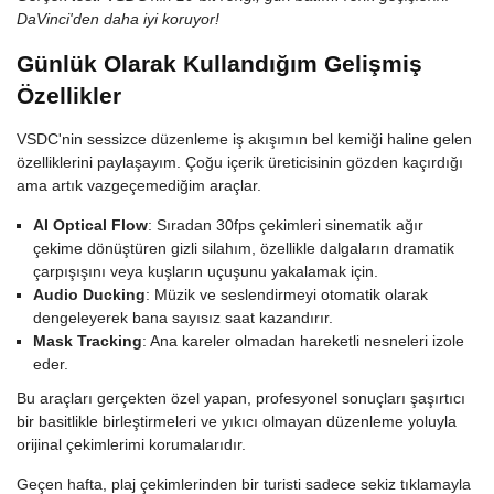
DaVinci'den daha iyi koruyor!
Günlük Olarak Kullandığım Gelişmiş
Özellikler
VSDC'nin sessizce düzenleme iş akışımın bel kemiği haline gelen
özelliklerini paylaşayım. Çoğu içerik üreticisinin gözden kaçırdığı
ama artık vazgeçemediğim araçlar.
AI Optical Flow
: Sıradan 30fps çekimleri sinematik ağır
çekime dönüştüren gizli silahım, özellikle dalgaların dramatik
çarpışışını veya kuşların uçuşunu yakalamak için.
Audio Ducking
: Müzik ve seslendirmeyi otomatik olarak
dengeleyerek bana sayısız saat kazandırır.
Mask Tracking
: Ana kareler olmadan hareketli nesneleri izole
eder.
Bu araçları gerçekten özel yapan, profesyonel sonuçları şaşırtıcı
bir basitlikle birleştirmeleri ve yıkıcı olmayan düzenleme yoluyla
orijinal çekimlerimi korumalarıdır.
Geçen hafta, plaj çekimlerinden bir turisti sadece sekiz tıklamayla