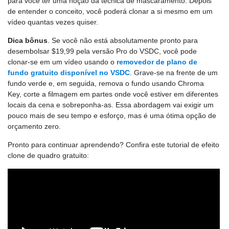
para você ter uma noção da técnica de mascaramento. Depois
de entender o conceito, você poderá clonar a si mesmo em um
vídeo quantas vezes quiser.
Dica bônus
. Se você não está absolutamente pronto para
desembolsar $19,99 pela versão Pro do VSDC, você pode
clonar-se em um vídeo usando o
removedor de plano de
fundo gratuito disponível no VSDC
. Grave-se na frente de um
fundo verde e, em seguida, remova o fundo usando Chroma
Key, corte a filmagem em partes onde você estiver em diferentes
locais da cena e sobreponha-as. Essa abordagem vai exigir um
pouco mais de seu tempo e esforço, mas é uma ótima opção de
orçamento zero.
Pronto para continuar aprendendo? Confira este tutorial de efeito
clone de quadro gratuito: