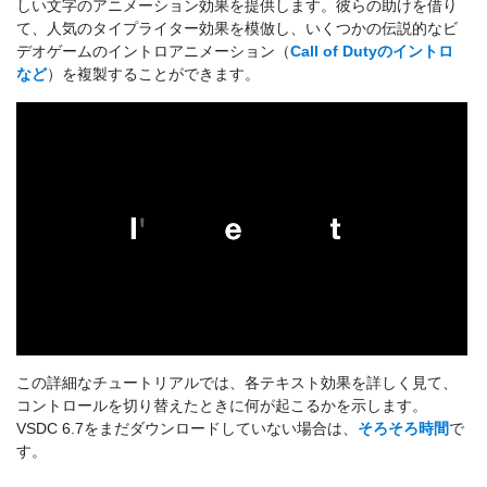
しい文字のアニメーション効果を提供します。彼らの助けを借り
て、人気のタイプライター効果を模倣し、いくつかの伝説的なビ
デオゲームのイントロアニメーション（
Call of Dutyのイントロ
など
）を複製することができます。
この詳細なチュートリアルでは、各テキスト効果を詳しく見て、
コントロールを切り替えたときに何が起こるかを示します。
VSDC 6.7をまだダウンロードしていない場合は、
そろそろ時間
で
す。