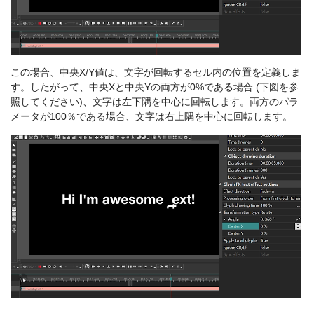
この場合、中央X/Y値は、文字が回転するセル内の位置を定義しま
す。したがって、中央Xと中央Yの両方が0%である場合 (下図を参
照してください)、文字は左下隅を中心に回転します。両方のパラ
メータが100％である場合、文字は右上隅を中心に回転します。