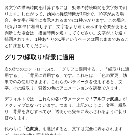
各文字の描画時間を計算するには、効果の持続時間を文字数で割
ります。したがって、効果の持続時間が10秒で、10字がある場
合、各文字が完全に表示されるまでに1秒かかります。この場合、
1秒は100％に相当します。文字をより速く表示する必要があると
判断した場合は、描画時間を短くしてください。文字がより速く
描画されても、 1秒あたりの1字というペースは同じままであるこ
とに注意してください。
グリフ/縁取り/背景に適用
次の3つのコントロールは、「グリフに適用する」、「縁取りに適
用する」、「背景に適用する」です。これらは、「色の変更」効
果でのみ使用できます。これらのパラメータを使用すると、文
字、その縁取り、背景の色のアニメーションを調整できます。
デフォルトでは、これらの各パラメーターで
「アルファ変換」
が
アクティブになっています。つまり、上記のように、文字、縁取
り、背景を含むすべてが、透明から完全に表示されるように切り
替わります。
代わりに
「色変換」
を選択すると、文字は完全に表示されます
が、1つずつ色を変え始めます。