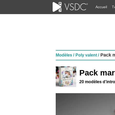
Accueil
T
Pack m
Modèles /
Poly valent /
Pack mar
20 modèles d’intr