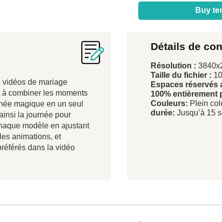
Buy te
Détails de co
Résolution :
3840x
Taille du fichier :
10
 vidéos de mariage
Espaces réservés a
t à combiner les moments
100% entièrement 
Couleurs:
Plein col
rnée magique en un seul
durée:
Jusqu’à 15 
ainsi la journée pour
chaque modèle en ajustant
 les animations, et
référés dans la vidéo