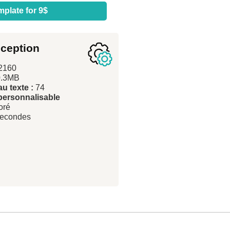
mplate for 9$
nception
2160
.3MB
u texte :
74
personnalisable
oré
secondes