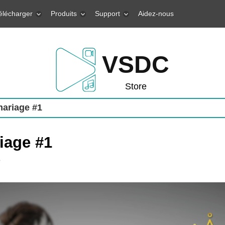
élécharger
Produits
Support
Aidez-nous
VSDC
Store
ariage #1
iage #1
o