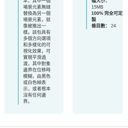
本，其中一個
檔大小：
場景元素無縫
15MB
替換為另一個
100% 完全可定
場景元素，就
製
像被推出一
條目數：
24
樣。該包具有
多個方向選項
和多樣化的可
視化效果，可
實現平滑過
渡，其中對象
邊界在位移時
模糊，由黑色
或白色幀表
示，或者根本
沒有任何邊
界。