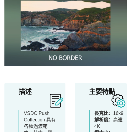
描述
主要特點
VSDC Push
長寬比：
16x9
Collection 具有
解析度：
高達
各種過渡範
4K