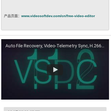
产品页面：
www.videosoftdev.com/cn/free-video-editor
Auto File Recovery, Video-Telemetry Sync, H.266 (VVC)