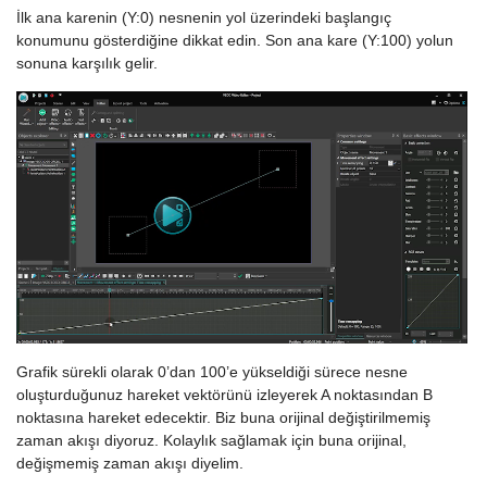
İlk ana karenin (Y:0) nesnenin yol üzerindeki başlangıç
konumunu gösterdiğine dikkat edin. Son ana kare (Y:100) yolun
sonuna karşılık gelir.
Grafik sürekli olarak 0’dan 100’e yükseldiği sürece nesne
oluşturduğunuz hareket vektörünü izleyerek A noktasından B
noktasına hareket edecektir. Biz buna orijinal değiştirilmemiş
zaman akışı diyoruz. Kolaylık sağlamak için buna orijinal,
değişmemiş zaman akışı diyelim.