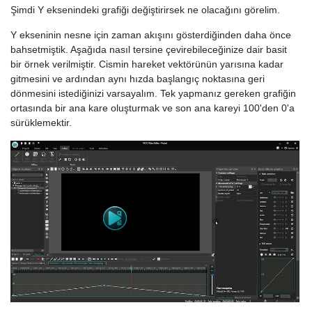
Şimdi Y eksenindeki grafiği değiştirirsek ne olacağını görelim.
Y ekseninin nesne için zaman akışını gösterdiğinden daha önce
bahsetmiştik. Aşağıda nasıl tersine çevirebileceğinize dair basit
bir örnek verilmiştir. Cismin hareket vektörünün yarısına kadar
gitmesini ve ardından aynı hızda başlangıç noktasına geri
dönmesini istediğinizi varsayalım. Tek yapmanız gereken grafiğin
ortasında bir ana kare oluşturmak ve son ana kareyi 100'den 0'a
sürüklemektir.