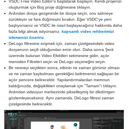
VSDC Free Video Editor'ü başlatarak başlayın. Kendi projenizi
oluşturmak için Boş proje düğmesine tıklayın.
Ardından dosya gezgininde bir dosya seçin, onu sahneye
sürükleyin ve fare düğmesini bırakın. Eğer VSDC'ye yeni
başlıyorsanız ve VSDC ile nasıl başlayacağınız hakkında daha
fazla bilgi almak istiyorsanız,
kapsamlı video rehberimizi
izlemenizi öneririz
.
DeLogo filtresine erişmek için, zaman çizelgesindeki video
dosyanızın seçili olduğundan emin olun. Daha sonra Şerit
üzerinde bulunan Video Efektleri sekmesine gidin, açılır
menüden Filtreleri seçin ve DeLogo seçeneğini seçin.
Bir nesneyi seçtikten sonra, etkinin ne zaman görünür olması
ve ne zaman kaybolması gerektiğini belirtmenizi sağlayan bir
açılır pencere belirecektir. Yapılandırmalardan memnun
kaldığınızda, değişiklikleri onaylamak için "Tamam"ı tıklayın.
Ardından videoyun merkezinde pikselleşmiş bir dikdörtgen
gözlemleyeceksiniz. Aynı zamanda, DeLogo filtresi zaman
çizelgesinde belirecektir.