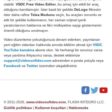
olabilir.
VSDC Free Video Editor
, bu amaç için etkili bir araç
olduğunu kanıtlamıştır. İster basit bir şekilde
DeLogo
filtresini
ister daha rafine
Telea Modunu
seçin, bu araçları sorumlu ve
etik bir şekilde kullanmanın, her zaman orijinal içerik
yaratıcılarının haklarına ve fikri mülkiyetine saygı göstermenin
önemli olduğunu unutmayın.
Video düzenleme yolculuğunuza devam ederken, yayınlanan
yeni eğitim videoları hakkında anında bildirim almak için
VSDC
YouTube kanalına
abone olun. Ve herhangi bir sorunuz varsa
veya yardıma ihtiyacınız varsa, destek ekibimize
support@videosoftdev.com
adresinden e-posta yoluyla veya
Facebook
ve
Twitter
üzerinden ulaşabilirsiniz.
© 2011-2026,
www.videosoftdev.com
, FLASH-INTEGRO LLC.
Gizlilik politikası
|
Kullanım koşulları
|
Hakkımızda