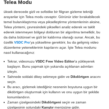
Telea Modu
üksek derecede gizli ve sofistike bir filigran gizleme tekniği
arayanlar için Telea modu cevaptır. Görünür izler bırakabilecek
temel bulanıklaştırma veya pikselleştirme yöntemlerinin aksine,
Telea yöntemi, çevresindeki pikselleri analiz ederek ve taklit
ederek istenmeyen bölgeyi dolduran bir algoritma temellidir, bu
da daha bütünsel ve gizli bir kaldırma olanağı sunar. Ancak, bu
özellik
VSDC Pro
'ya yükseltme gerektirir, bu da gelişmiş video
düzenleme yeteneklerinin kapılarını açar. İşte Telea modunu
nasıl kullanacağınız:
Tekrar, videonuzu
VSDC Free Video Editor
'a yükleyerek
başlayın. Bunu yapmak için yukarıda açıklanan adımları
izleyin.
Sahnede soldaki dikey sekmeye gidin ve
Dikdörtgen
aracını
seçin.
Bu aracı, gizlemek istediğiniz nesnenin boyutuna uygun bir
dikdörtgen oluşturmak için kullanın ve onu uygun bir şekilde
konumlandırın.
Zaman çizelgesindeki
Dikdörtgeni
seçin ve zaman
çizelgesinin solundaki
Karıştır
menüsüne gidin.