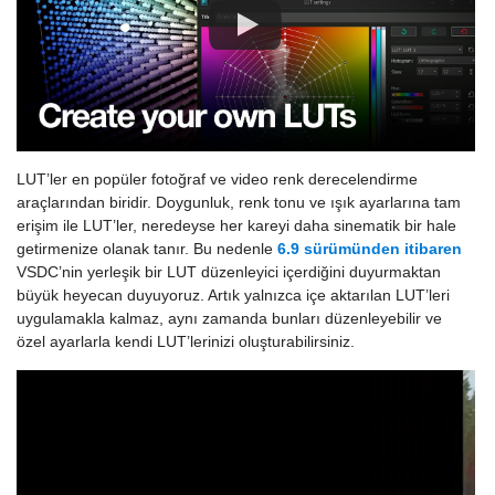
LUT’ler en popüler fotoğraf ve video renk derecelendirme
araçlarından biridir. Doygunluk, renk tonu ve ışık ayarlarına tam
erişim ile LUT’ler, neredeyse her kareyi daha sinematik bir hale
getirmenize olanak tanır. Bu nedenle
6.9 sürümünden itibaren
VSDC’nin yerleşik bir LUT düzenleyici içerdiğini duyurmaktan
büyük heyecan duyuyoruz. Artık yalnızca içe aktarılan LUT’leri
uygulamakla kalmaz, aynı zamanda bunları düzenleyebilir ve
özel ayarlarla kendi LUT’lerinizi oluşturabilirsiniz.