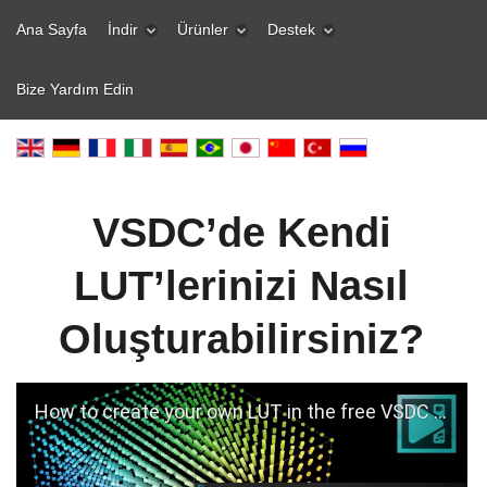
Ana Sayfa
İndir
Ürünler
Destek
Bize Yardım Edin
VSDC’de Kendi
LUT’lerinizi Nasıl
Oluşturabilirsiniz?
How to create your own LUT in the free VSDC editor