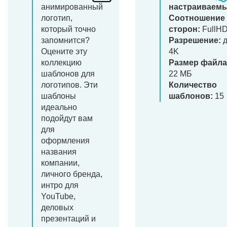
анимированный
настраиваем
логотип,
Соотношение
который точно
сторон:
FullH
запомнится?
Разрешение:
д
Оцените эту
4K
коллекцию
Размер файла
шаблонов для
22 МБ
логотипов. Эти
Количество
шаблоны
шаблонов:
15
идеально
подойдут вам
для
оформления
названия
компании,
личного бренда,
интро для
YouTube,
деловых
презентаций и