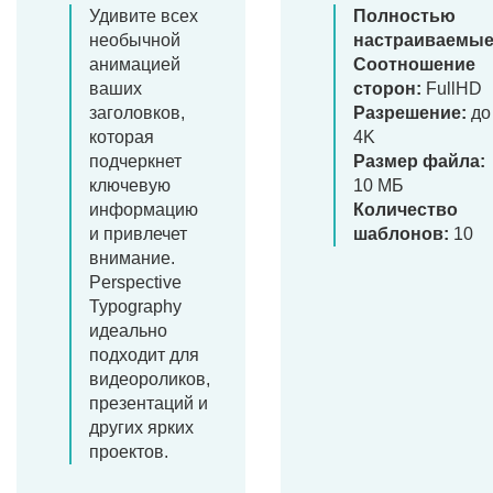
Удивите всех
Полностью
необычной
настраиваемы
анимацией
Соотношение
ваших
сторон:
FullHD
заголовков,
Разрешение:
до
которая
4K
подчеркнет
Размер файла:
ключевую
10 МБ
информацию
Количество
и привлечет
шаблонов:
10
внимание.
Perspective
Typography
идеально
подходит для
видеороликов,
презентаций и
других ярких
проектов.