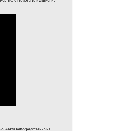
имер, полет кометы или движение
ь объекта непосредственно на