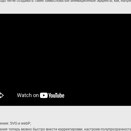
раздо легче создавать такие замысловатые анимационные эффекты, как, напр
ения: SVG и webP;
ния теперь можно быстро внести корректировки, настроив полупрозрачност