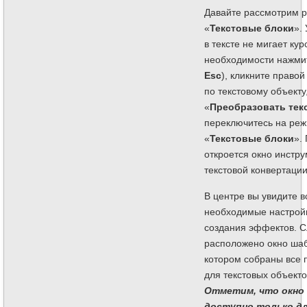
Давайте рассмотрим 
«
Текстовые блоки
».
в тексте не мигает кур
необходимости нажми
Esc
), кликните право
по текстовому объекту
«
Преобразовать тек
переключитесь на ре
«
Текстовые блоки
».
откроется окно инстр
текстовой конвертации
В центре вы увидите в
необходимые настрой
создания эффектов. С
расположено окно шаб
котором собраны все
для текстовых объект
Отметим, что окно
доступно только д