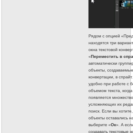
Рядом с опцией «Пре
находятся три вариан
окна текстовой конвер
«
Переместить в спр
автоматически группир
объекты, создаваемые
конвертации, в спрайт
удобно при работе с 
объемом текста, когд
появляется множество
усложняющих их реда
поиск. Если вы хотите,
объекты оставались на
выберите «
Ок
». А ес
создавать текстовые 