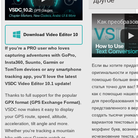
другое
Как преобразовать и анимировать те
Download Video Editor 10
If you’re a PRO user who loves
capturing adventures with GoPro,
Insta360, Suunto, Garmin or
Если вы хотите придат
TomTom devices or any smartphone
оригинальности и прив
tracking app, you’ll love the latest
помощью больше вним
VSDC Video Editor 10.1 update!
статья точно для вас!
как с помощью нашего
Thanks to full support for the popular
для преобразования т
GPX format (GPS Exchange Format)
,
представленного в ве
VSDC now makes it easy to display
создать тысячи уника
your GPS route, speed, altitude,
вариантов текстовых 
acceleration, tilt angle and more.
морфинг букв, возник
Whether you're tracking a mountain
исчезновение текста,
hike with your Garmin watch or