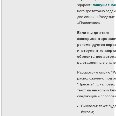
эффект “
пишущая ма
него достаточно задей
две опции: «Разделить
«Появление».
Если вы до этого
экспериментировали
рекомендуется пере
инструмент конверт
сбросить все автом
выставленные значе
Рассмотрим опцию “
Р
расположенную под о
“Пресеты”. Она позво
текст на несколько бл
следующими способа
Символы: текст буд
буквам;