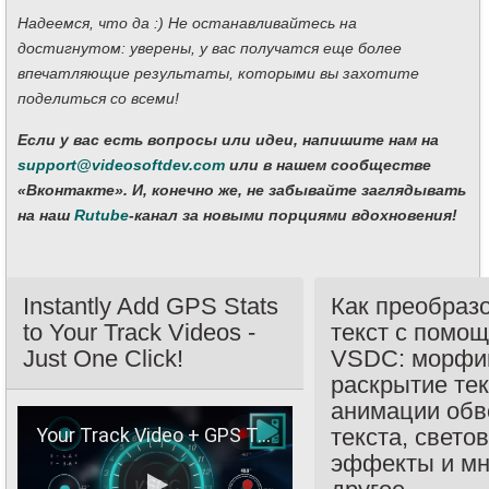
Надеемся, что да :) Не останавливайтесь на
достигнутом: уверены, у вас получатся еще более
впечатляющие результаты, которыми вы захотите
поделиться со всеми!
Если у вас есть вопросы или идеи, напишите нам на
support@videosoftdev.com
или в нашем сообществе
«Вконтакте». И, конечно же, не забывайте заглядывать
на наш
Rutube
-канал за новыми порциями вдохновения!
Instantly Add GPS Stats
Как преобраз
to Your Track Videos -
текст с помо
Just One Click!
VSDC: морфин
раскрытие тек
анимации обв
Your Track Video + GPS Telemetry: Easy One-Click Overlay!
текста, свето
эффекты и мн