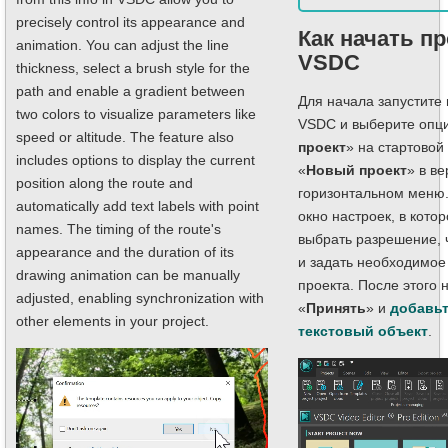
precisely control its appearance and
Как начать пр
animation. You can adjust the line
VSDC
thickness, select a brush style for the
path and enable a gradient between
Для начала запустите
two colors to visualize parameters like
VSDC и выберите опц
speed or altitude. The feature also
проект
» на стартовой
includes options to display the current
«
Новый проект
» в в
position along the route and
горизонтальном меню.
automatically add text labels with point
окно настроек, в кото
names. The timing of the route's
выбрать разрешение, 
appearance and the duration of its
и задать необходимое
drawing animation can be manually
проекта. После этого 
adjusted, enabling synchronization with
«
Принять
» и
добавьт
other elements in your project.
текстовый объект
.