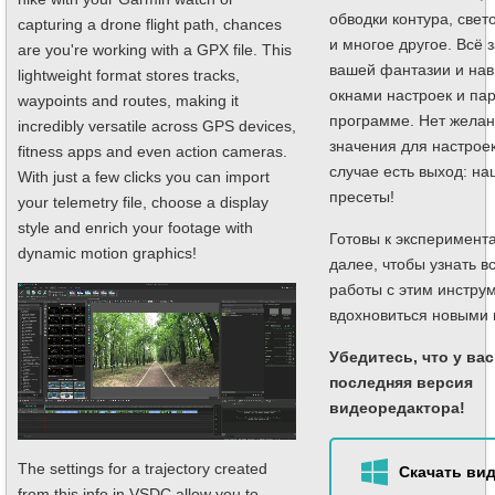
обводки контура, све
capturing a drone flight path, chances
и многое другое. Всё з
are you're working with a GPX file. This
вашей фантазии и нав
lightweight format stores tracks,
окнами настроек и па
waypoints and routes, making it
программе. Нет желан
incredibly versatile across GPS devices,
значения для настроек
fitness apps and even action cameras.
случае есть выход: н
With just a few clicks you can import
пресеты!
your telemetry file, choose a display
style and enrich your footage with
Готовы к эксперимент
dynamic motion graphics!
далее, чтобы узнать в
работы с этим инстру
вдохновиться новыми 
Убедитесь, что у ва
последняя версия
видеоредактора!
The settings for a trajectory created
Скачать ви
from this info in VSDC allow you to