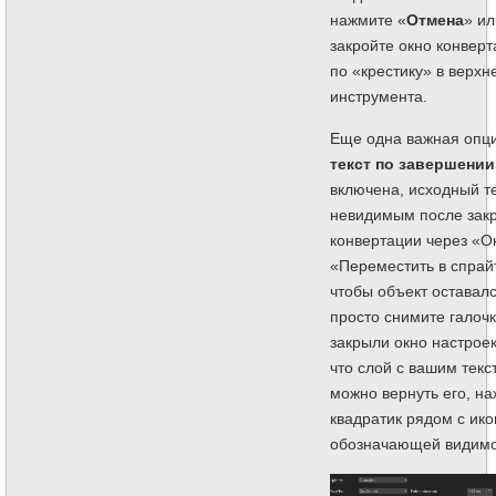
нажмите «
Отмена
» ил
закройте окно конверт
по «крестику» в верхн
инструмента.
Еще одна важная опц
текст по завершении
включена, исходный те
невидимым после зак
конвертации через «О
«Переместить в спрайт
чтобы объект оставал
просто снимите галочк
закрыли окно настрое
что слой с вашим текс
можно вернуть его, на
квадратик рядом с ико
обозначающей видимо