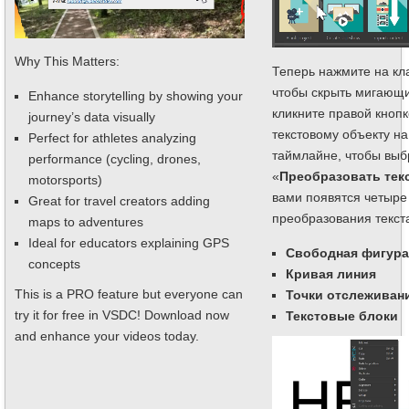
Why This Matters:
Теперь нажмите на к
чтобы скрыть мигающи
Enhance storytelling by showing your
кликните правой кноп
journey’s data visually
текстовому объекту на
Perfect for athletes analyzing
таймлайне, чтобы выб
performance (cycling, drones,
«
Преобразовать тек
motorsports)
вами появятся четыре
Great for travel creators adding
преобразования текст
maps to adventures
Ideal for educators explaining GPS
Свободная фигура
concepts
Кривая линия
This is a PRO feature but everyone can
Точки отслеживан
try it for free in VSDC! Download now
Текстовые блоки
and enhance your videos today.