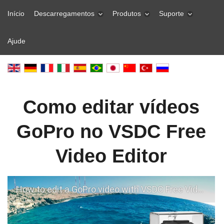
Início
Descarregamentos
Produtos
Suporte
Ajude
Como editar vídeos
GoPro no VSDC Free
Video Editor
How to edit a GoPro video with VSDC Free Video Editor