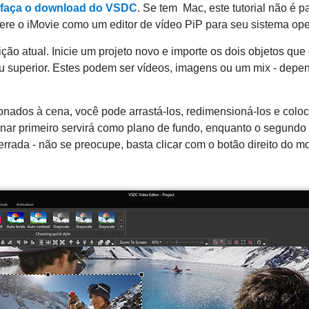
faça o download do VSDC
. Se tem Mac, este tutorial não é pa
e o iMovie como um editor de vídeo PiP para seu sistema ope
ão atual. Inicie um projeto novo e importe os dois objetos que
nu superior. Estes podem ser vídeos, imagens ou um mix - dep
.
onados à cena, você pode arrastá-los, redimensioná-los e coloc
onar primeiro servirá como plano de fundo, enquanto o segundo
rrada - não se preocupe, basta clicar com o botão direito do 