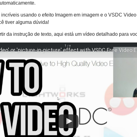
 automaticamente.
 incríveis usando o efeito Imagem em imagem e o VSDC Video 
cê tiver alguma dúvida!
ir da instrução de texto, aqui está um vídeo detalhado para vo
eo' or 'picture-in-picture' effect with VSDC Free Video E