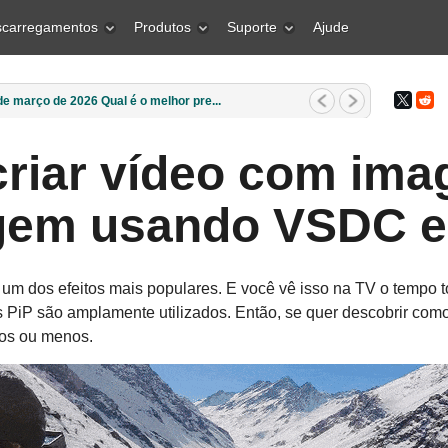
carregamentos
Produtos
Suporte
Ajude
e março de 2026 Qual é o melhor pre...
riar vídeo com im
gem usando VSDC ed
m dos efeitos mais populares. E você vê isso na TV o tempo t
s PiP são amplamente utilizados. Então, se quer descobrir como 
tos ou menos.