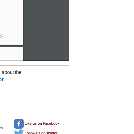
 about the
or
'
Like us
on Facebook
os.
Follow us
on Twitter