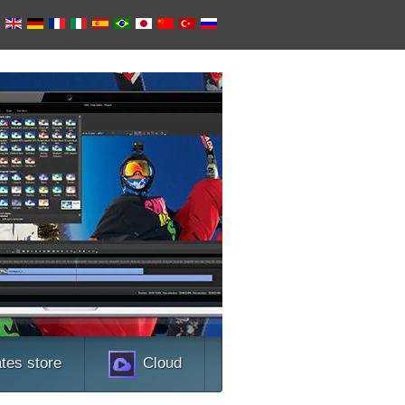
ビデ
このプログラムは
す。人気のビデオ
存)その上、プログ
Microsoft Z
幅な簡素化します
ーフェースがある
ビデオ変換器につい
tes store
Cloud