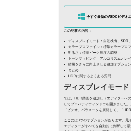
今すぐ最新のVSDCビデオ
この記事の内容：
ディスプレイモード：自動検出、SDR、
カラープロファイル：標準カラープロフ
明るさ：標準ピーク輝度の調整
トーンマッピング：アルゴリズムとレ
結果をさらに向上させる追加オプショ
まとめ
HDRに関するよくある質問
ディスプレイモード：
では、HDR動画を追加し（エディターへ
してプロパティウィンドウを開きました。
「ビデオ」パラメータを展開して、「HD
ここには3つのオプションがあります。最
エディターがすべてを自動的に判断して最