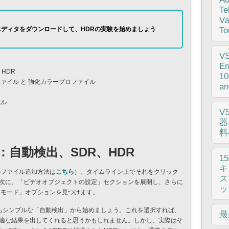
プ
Te
め
Va
エディタをダウンロードして、HDRの実験を始めましょう
重
To
G
タ
pu
V
の
た
En
フ
HDR
に
10
な
ァイル と 強化カラープロファイル
はあ
an
Go
ラ
ベル
こ
る
V
ン
E
こ
器
ま
な
料
ク
で
自動検出、SDR、HDR
化
に
こ
1
て
ラ
キ
を
のファイル追加方法は
こちら
）、タイムライン上でそれをクリック
間
ス
管
次に、「ビデオオブジェクトの設定」セクションを展開し、さらに
ク
ッ
化
Rモード」オプションを見つけます。
き
ス
り
もシンプルな「自動検出」から始めましょう。これを選択すれば、
果
変
最
無
適な結果を出してくれると思うかもしれません。しかし、実際はそ
よ
セ
全