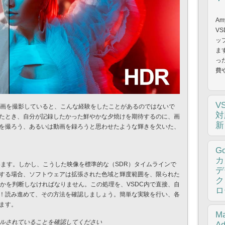
Am
VS
ッ
ま
っ
費
V
ラで動画を撮影していると、こんな経験をしたことがあるのではないで
対
たとき、自分が記録したかった鮮やかな夕焼けを期待するのに、画
新
を撮ろう、あるいは動画を録ろうと思わせたような輝きを欠いた、
Am
G
ク
カ
います。しかし、こうした映像を標準的な（SDR）タイムラインで
は
デ
する場合、ソフトウェアは拡張された色域と輝度範囲を、限られた
です
ク
るかを判断しなければなりません。この処理を、VSDC内で直接、自
ロ
！読み進めて、その方法を確認しましょう。簡単な実験を行い、各
ます。
Am
Ma
トールされていることを確認してください
V
Ad