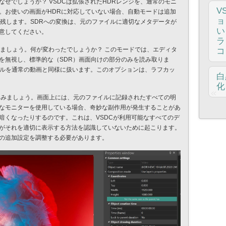
ぜでしょうか？ VSDCは拡張されたHDRレンジを、通常のモニ
ウ
せ
ト
イ
V
。お使いの画面がHDRに対応していない場合、自動モードは追加
に
重
須
を
ョ
を残します。SDRへの変換は、元のファイルに適切なメタデータが
た
に
す
に
い
意してください。
テ
計
か
す
ラ
ン
1
て
こ
みましょう。何が変わったでしょうか？ このモードでは、エディタ
コ
な
ス
け
の
を無視し、標準的な（SDR）画面向けの部分のみを読み取りま
季
アッ
に
フ
ァイルを通常の動画と同様に扱います。このオプションは、ラフカッ
お
V
白
る
す
み進
し
化
メ
な
ン
てみましょう。画面上には、元のファイルに記録されたすべての明
V
ン
ト
なモニターを使用している場合、奇妙な副作用が発生することがあ
り
の
古
オ
暗くなったりするのです。これは、VSDCが利用可能なすべてのデ
で
ズ
ラ
ま
がそれを適切に表示する方法を認識していないために起こります。
用
け
に
紹
の追加設定を調整する必要があります。
い
そ
人
ロ
試
レ
ラ
ービ
体
さ
に
璧
ュー
で
き
ク
ト
は
は
て