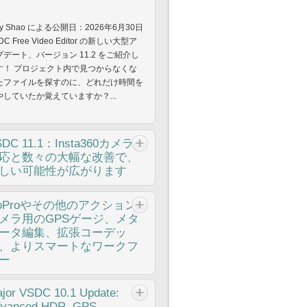
y Shao による公開日：2026年6月30日
DC Free Video Editor の新しい大型ア
プデート、バージョン 11.2 をご紹介し
す！ プロジェクト内で見つからなくな
たファイルを探すのに、どれだけ時間を
やしていたか覚えていますか？...
SDC
11.1：Insta360カメラ
応と数々の大幅な改善で、
しい可能性が広がります
y Shao による公開日：2026年3月11日
oProやその他のアクション
リエイティブな人にとって最高の贈り物
メラ用のGPSゲージ、メタ
何でしょうか。もちろん、新しい可能性
ータ編集、拡張コーデッ
。VSDC チームは、Insta360...
、よりスマートなワークフ
ー
y Shao 公開 2025年11月19日 待望の
jor
VSDC 10.1 Update:
SDC 10.2アップデート：ホビイストから
vanced HDR, GPS