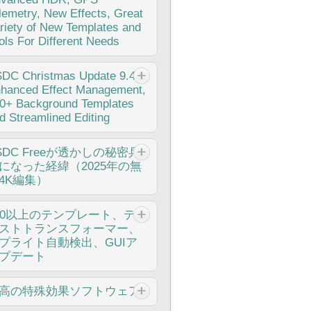
ロまで、すべてのユーザーを支援するた
lemetry, New Effects, Great
に設計された信じられないほどの機能と
riety of New Templates and
要な拡張が詰まった新バージョンです。
ols For Different Needs
PSゲージ、選択エクスポート、メタデー
、アラビア語UI、拡張コーデック 注目
blished Amy Shao 6/10/25 待ちに待っ
SDC
Christmas Update 9.4:
追加機能は、市場の他のどの動画編集ソ
新しくてユニークなアップデートがつい
hanced Effect Management,
トにも匹敵しない機能を提供する革命的
登場！これは単なるバージョンアップで
0+ Background Templates
GPSテレメトリツールのスイートです！
りません：VSDC 10.1です！! VSDC...
d Streamlined Editing
Pro、Garminなどのアクションカメ
、ドローン、またはGPSデータを収集す
のホリデーシーズンは、VSDC Video
ガジェットの誇りある所有者なら、これ
SDC
Freeが透かしの秘密兵
ditorの最新アップデートと共に新しい始
そが待ち望んでいたものです。お持ちで
になった経緯（2025年の無
りを迎えましょう！皆様のフィードバッ
い場合でも、スクロールしてしまわない
4K編集）
を受けて、最も愛されているツールを強
ください。すべての編集愛好家のため
することに注力しました。来年に向け
、共有する新機能と拡張があります！
んにちは、シアトル在住の旅行ビデオグ
50以上のテンプレート、テ
、さらにエキサイティングな革新の基盤
ファー、マティア・ワートンです。3年
ストトランスフォーマー、
築いています！ 強化されたエフェクト
も、動画に醜い透かし（ウォーターマー
プライト自動検出、GUIア
理、100以上の背景テンプレート、合理
）を入れてくる編集ソフトに悩まされて
プデート
された編集 更新には、改良されたテキ
ましたが、VSDCに出会って全てが変わ
ト変換ツール、独立したぼやけた背景効
ました。このサブスクリプション不要の
、新しいカラーグレーディングの機会、
化は改善に関するものであり、このプロ
高の特殊効果ソフトウェア
料編集ソフトは、私のワークフローを完
り使いやすいテンプレートのプレビュー
スはあなたのご意見なしでは実現できま
に変え、今日はそれが如何に隠れたコス