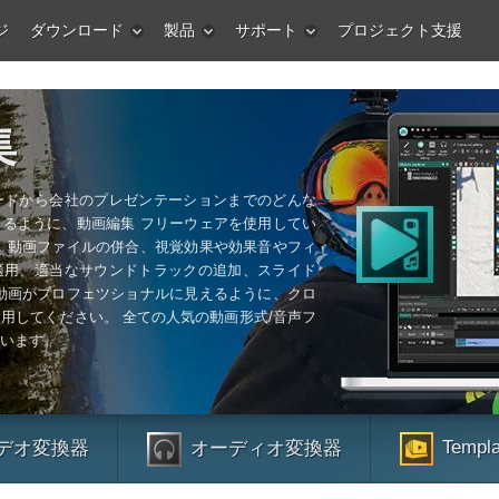
ジ
ダウンロード
製品
サポート
プロジェクト支援
集
ードから会社のプレゼンテーションまでのどんな
るように、動画編集 フリーウェアを使用してい
、動画ファイルの併合、視覚効果や効果音やフィ
適用、適当なサウンドトラックの追加、スライド
動画がプロフェツショナルに見えるように、クロ
用してください。 全ての人気の動画形式/音声フ
います。
Templa
デオ変換器
オーディオ変換器