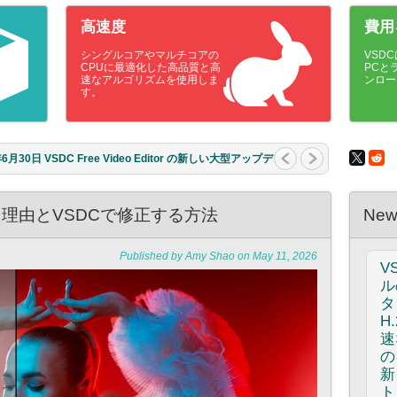
高速度
費用
シングルコアやマルチコアの
VSDC
CPUに最適化した高品質と高
PCと
速なアルゴリズムを使用しま
ンロー
す。
26年3月11日 クリエイティブな人にとって最高の贈り物は何
...
理由とVSDCで修正する方法
New
Published by Amy Shao on May 11, 2026
V
ル
タ
H
速
の
新
ト