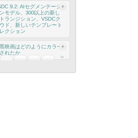
ィンドウなどが含まれています。さら
んでした。あなたのフィードバックを慎
や煩わしい制限なしに、必要な全ての必
ントロ 2024年、ビジュアルエフェクト
SDC
9.2: AIセグメンテーシ
、特別なホリデーギフトをご用意しまし
に確認した結果、いくつかの重要な問題
編集ツールを提供できるかをご紹介しま
作成するためのオプションの範囲は非常
ンモデル、300以上の新し
。無料とプレミアムの両方のクリスマス
対処し、編集体験を向上させるために設
。 私のチャンネルをほぼ終わらせた透
多様化しており、トップの選択肢を特定
トランジション、VSDCク
ーマの背景を特集した、祝祭感溢れるテ
されたアップデートを導入しました。
しの罠 私のアリゾナ砂漠のVlogを覚え
ることがますます困難になっています。
ウド、新しいテンプレート
プレートコレクションです。これらであ
50以上のテンプレート、テキストトラン
いますか？人気の無料編集ソフトで夕焼
こでは、プロジェクトに独自性を加える
レクション
たの動画に魔法を加え、また、すべての
フォーマー、スプライト自動検出、GUI
のシーケンスを14時間かけて編集したの
に役立つ、トップクラスのビジュアルエ
節に対応したさまざまな抽象的な背景も
プデート VSDC...
、巨大な透かしが作品を台無しにしてい
ェクトソフトウェアのガイドを紹介しま
楽しみいただけます。 さらに詳しく読
SDC 9.2が登場し、画期的な機能を提供
黒映画はどのようにカラー
のを発見しました。その週のエンゲージ
。高度なコンポジティングツール、強力
めて、VSDC...
ます。たとえば、新しいAIによるセグメ
されたか
ントは40％も下落しました。 その時、
3Dアニメーション機能、使いやすいイ
テーションツールは、正確なオブジェク
SDCを見つけました。彼らの約束はあま
ターフェースを探している場合でも、こ
除去を可能にし、色補正を強化し、ビデ
にも良すぎるように思えました：無料版
記事はオプションをナビゲートし、ニー
典的な白黒映画のファンですか？もしカ
を向上させるための多くの効果を提供し
も本当に透かしなしの出力が可能、『試
や好みに最も適したソフトウェアを見つ
ー化されたらどのように見えるのか、気
す。さらに、VSDCクラウドサービスを
期間』の罠もなく、卑怯な機能制限もな
る手助けをします。 各プログラムは、
なったことはありませんか？多くの映画
介します。これはメディアファイルとプ
。疑わしいながらも絶望的だった私は、
の機能、使いやすさ、専門知識の異なる
が同じことを考え、数々の名作映画がカ
ジェクトを保存および共有するためのサ
してみることに。驚いたことに、Vlog全
ベルに適した適合性に基づいてレビュー
ー化された。何年もの間、モノクロ映画
スです。...
をすぐに再編集し、透かしが一切ない完
れています。初心者向けの直感的なソリ
色をつける技術は格段に進歩し、手作業
な品質の最終動画を手に入れることがで
ションであるVSDC...
各フレームを塗りつぶす方法から、各ピ
たのです！ 透かしの見えないVSDC...
セルに自動的に色をつける最先端のソフ
ウェアを使用するようになり、プロセス
大幅にスピードアップしました。今日
、カラー化がどのように行われるかを見
、私たちがとても楽しんでいる昨日の白