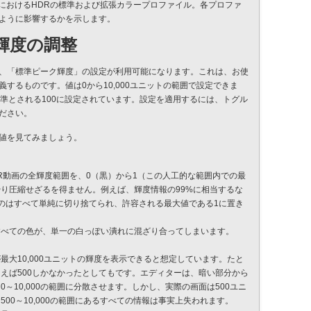
DCにおけるHDRの標準および拡張カラープロファイル。各プロファ
ように影響するかを示します。
輝度の調整
、「標準ピーク輝度」の設定が利用可能になります。これは、お使
するものです。値は0から10,000ユニットの範囲で設定できま
標準とされる100に設定されています。設定を適用するには、トグル
ださい。
値を見てみましょう。
R動画の全輝度範囲を、0（黒）から1（この人工的な範囲内での最
り圧縮せざるを得ません。例えば、輝度情報の99%に相当するな
のはすべて単純に切り捨てられ、許容される最大値である1に置き
すべての色が、単一の白っぽい潰れに混ざり合ってしまいます。
最大10,000ユニットの輝度を表示できると想定しています。たと
えば500しかなかったとしてもです。エディターは、暗い部分から
～10,000の範囲に分散させます。しかし、実際の画面は500ユニ
00～10,000の範囲にあるすべての情報は事実上失われます。