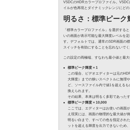
VSDCのHDRカラープロファイル。VS
イルが色再現とダイナミックレンジにどの
明るさ：標準ピーク
「標準カラープロファイル」を選択すると
いの画面が表示可能な最大輝度レベルを定義
す。デフォルトでは、通常のSDR画面の
スイッチを有効にすることを忘れないでく
この設定の両極端、すなわち最小値と最大
標準ピーク輝度 = 1
この場合、ビデオエディターは元のHD
大輝度）までの狭いスペクトルに無理や
ど、ソースファイル内で値1を超えるも
換えられます。
その結果、本来は明るく多彩であった
標準ピーク輝度 = 10,000
ここでは、エディターはお使いの画面が
え現実には、画面の物理的な最大値が例
明るい白まで、すべての色を指定された0
ットを超える輝度を出力できないため、5