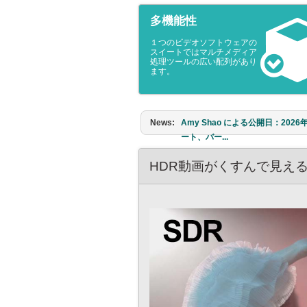
多機能性
１つのビデオソフトウェアの
スイートではマルチメディア
処理ツールの広い配列があり
ます。
News:
Amy Shao による公開日：20
でしょうか。もちろん、新しい可能性
HDR動画がくすんで見える