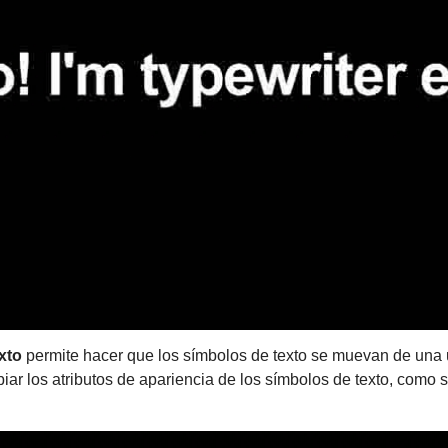
xto
permite hacer que los símbolos de texto se muevan de una ub
ar los atributos de apariencia de los símbolos de texto, como 