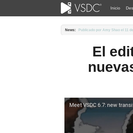
Inicio
Des
News:
Publicado por Amy Shao el 11 de 
El edi
nuevas
Meet VSDC 6.7: new transi