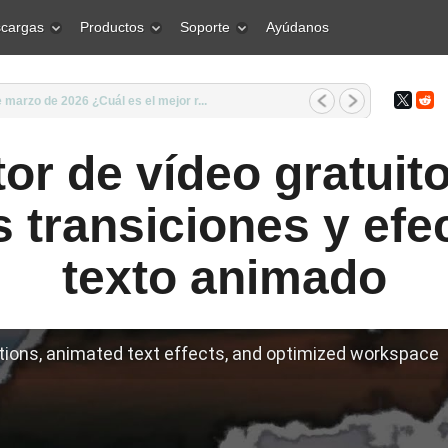
cargas
Productos
Soporte
Ayúdanos
marzo de 2026 ¿Cuál es el mejor r...
tor de vídeo gratuit
 transiciones y efe
texto animado
tions, animated text effects, and optimized workspace