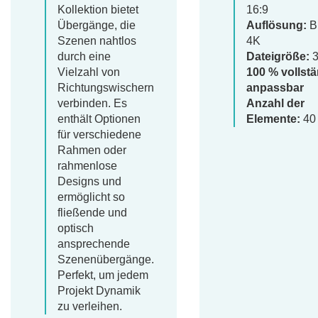
Kollektion bietet
16:9
Übergänge, die
Auflösung:
Bi
Szenen nahtlos
4K
durch eine
Dateigröße:
3
Vielzahl von
100 % vollst
Richtungswischern
anpassbar
verbinden. Es
Anzahl der
enthält Optionen
Elemente:
40
für verschiedene
Rahmen oder
rahmenlose
Designs und
ermöglicht so
fließende und
optisch
ansprechende
Szenenübergänge.
Perfekt, um jedem
Projekt Dynamik
zu verleihen.