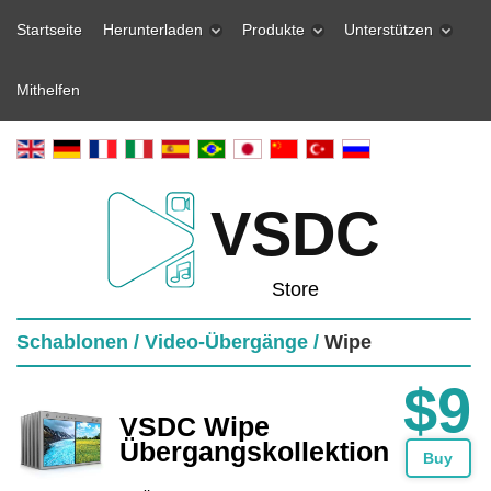
Startseite
Herunterladen
Produkte
Unterstützen
Mithelfen
VSDC
Store
Schablonen /
Video-Übergänge /
Wipe
$9
VSDC Wipe
Übergangskollektion
Buy