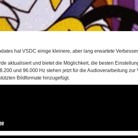
pdates hat VSDC einige kleinere, aber lang erwartete Verbesse
de aktualisiert und bietet die Möglichkeit, die besten Einstell
.200 und 96.000 Hz stehen jetzt für die Audioverarbeitung zur
stützten Bildformate hinzugefügt.