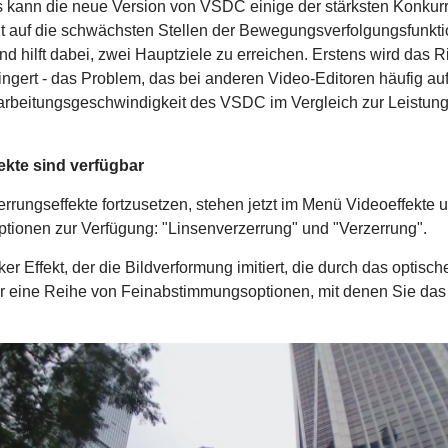
kann die neue Version von VSDC einige der stärksten Konkurre
elt auf die schwächsten Stellen der Bewegungsverfolgungsfunkt
 hilft dabei, zwei Hauptziele zu erreichen. Erstens wird das R
ingert - das Problem, das bei anderen Video-Editoren häufig auft
rarbeitungsgeschwindigkeit des VSDC im Vergleich zur Leistun
ekte sind verfügbar
errungseffekte fortzusetzen, stehen jetzt im Menü Videoeffekte u
tionen zur Verfügung: "Linsenverzerrung" und "Verzerrung".
ker Effekt, der die Bildverformung imitiert, die durch das optisc
ber eine Reihe von Feinabstimmungsoptionen, mit denen Sie da