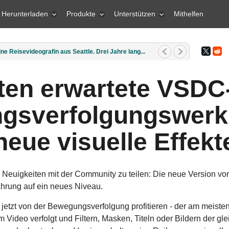
Herunterladen
Produkte
Unterstützen
Mithelfen
o am 30. Juni 2026 Lernen Sie das gr...
en erwartete VSDC
gsverfolgungswerk
neue visuelle Effekt
en Neuigkeiten mit der Community zu teilen: Die neue Version v
ahrung auf ein neues Niveau.
tzt von der Bewegungsverfolgung profitieren - der am meisten 
Video verfolgt und Filtern, Masken, Titeln oder Bildern der 