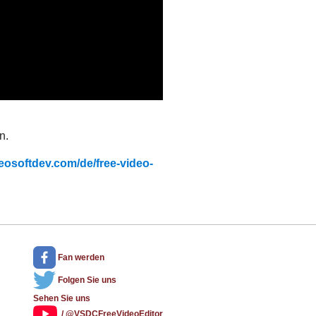
n.
osoftdev.com/de/free-video-
Fan werden
Folgen Sie uns
Sehen Sie uns
/ @VSDCFreeVideoEditor