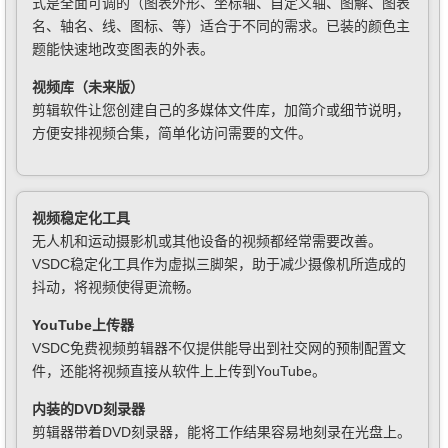
式是全面可调的（图表外形、坐标轴、自定义轴、图解、图表
名、轴名、线、图标、等）适合于不同的需求。已装的颜色主
题能快速地改变图表的外表。
视频库（未来版）
剪辑软件让您创建自己的多媒体文件库，加简介或细节说明，
方便安排视频合集，简单化访问需要的文件。
视频稳定化工具
无人机和运动摄影机或其他设备的视频都经常需要改善。
VSDC稳定化工具作为虚拟三脚架，助于减少摄像机所造成的
抖动，将视频使得更流畅。
YouTube上传器
VSDC免费视频剪辑器不仅提供能导出到社交网的预制配置文
件，还能将视频直接从软件上上传到YouTube。
内装的DVD刻录器
剪辑器带着DVD刻录器，能将工作结果容易地刻录在光盘上。