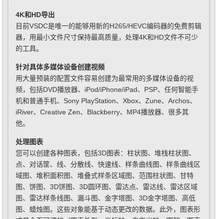
4K和HD导出
目前VSDC是唯一的能够用新的H265/HEVC编码器的免费剪辑
器，用最小文件尺寸保持最高质量，处理4K和HD文件不可少
的工具。
针对具体多媒体设备创建视频
用大量预装的配置文件容易创建为最常用的多媒体设备的视
频，包括DVD播放器、iPod/iPhone/iPad、PSP、任何智能手
机和普通手机、Sony PlayStation、Xbox、Zune、Archos、
iRiver、Creative Zen、Blackberry、MP4播放器、很多其
他。
处理图表
您可以创建各种图表，包括3D图表：柱状图、堆栈柱状图、
点、对话筐、线、分散线、快速线、样条曲线图、样条曲线区
域图、堆积面积图、堆叠式样条区域图、范围柱状图、甘特
图、饼图、3D饼图、3D圆环图、雷达点、雷达线、雷达区域
图、雷达样条线图、漏斗图、金字塔图、3D金字塔图、高低
图、蜡烛图。这些对象能基于动态更改的数据。此外，图表形