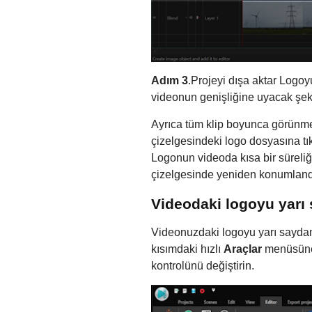
Adım 3
.Projeyi dışa aktar Logoy
videonun genişliğine uyacak şekild
Ayrıca tüm klip boyunca görünme
çizelgesindeki logo dosyasına tı
Logonun videoda kısa bir süreliğ
çizelgesinde yeniden konumlandı
Videodaki logoyu yarı 
Videonuzdaki logoyu yarı saydam 
kısımdaki hızlı
Araçlar
menüsüne g
kontrolünü değiştirin.