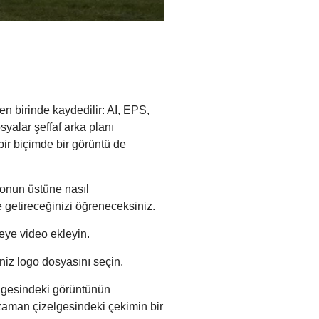
n birinde kaydedilir: AI, EPS,
alar şeffaf arka planı
ir biçimde bir görüntü de
eonun üstüne nasıl
e getireceğinizi öğreneceksiniz.
ye video ekleyin.
iniz logo dosyasını seçin.
elgesindeki görüntünün
zaman çizelgesindeki çekimin bir