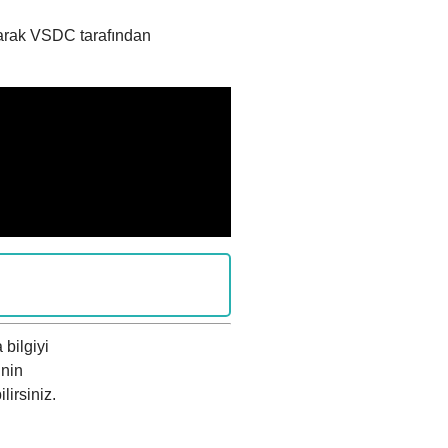
olarak VSDC tarafından
bilgiyi
’nin
irsiniz.