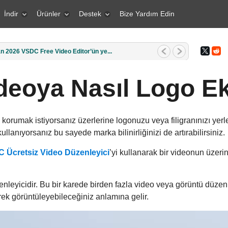
İndir
Ürünler
Destek
Bize Yardım Edin
1 Mart 2026 Yaratıcı bir insan içi...
ideoya Nasıl Logo Ek
korumak istiyorsanız üzerlerine logonuzu veya filigranınızı yerleş
ullanıyorsanız bu sayede marka bilinirliğinizi de artırabilirsiniz.
 Ücretsiz Video Düzenleyici
’yi kullanarak bir videonun üzerine
eyicidir. Bu bir karede birden fazla video veya görüntü düzenl
erek görüntüleyebileceğiniz anlamına gelir.