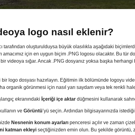
deoya logo nasıl eklenir?
 tarafından oluşturulduysa büyük olasılıkla aşağıdaki biçimlerde
macımız için en uygun biçim .PNG logosu olacaktır. Bu tür dosy
 bir videoya sığar. Ancak .PNG dosyanız yoksa başka herhangi b
bir logo dosyası hazırlayın. Eğitimin ilk bölümünde logoyu vid
aha organik görünmesi için nasıl yarı saydam veya tek renkli hal
şlangıç ekranındaki
İçeriği içe aktar
düğmesini kullanarak sahne
ullanın ve
Görüntü
’yü seçin. Ardından bilgisayarınızda istediğ
inizde
Nesnenin konum ayarları
penceresi açılır ve zaman çiz
ni katman ekleyi
seçtiğinizden emin olun. Bu şekilde görüntü, 