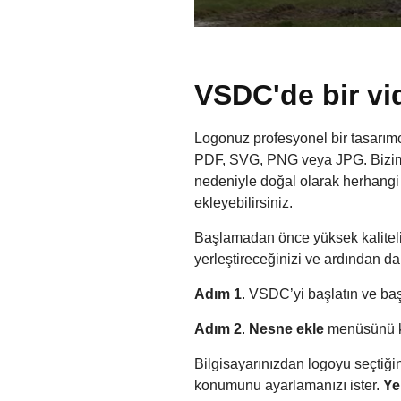
VSDC'de bir vi
Logonuz profesyonel bir tasarımcı
PDF, SVG, PNG veya JPG. Bizim a
nedeniyle doğal olarak herhangi
ekleyebilirsiniz.
Başlamadan önce yüksek kaliteli 
yerleştireceğinizi ve ardından d
Adım 1
. VSDC’yi başlatın ve ba
Adım 2
.
Nesne ekle
menüsünü k
Bilgisayarınızdan logoyu seçtiğ
konumunu ayarlamanızı ister.
Ye