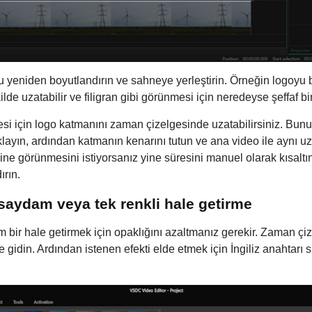
u yeniden boyutlandırın ve sahneye yerleştirin. Örneğin logoyu b
e uzatabilir ve filigran gibi görünmesi için neredeyse şeffaf bir 
si için logo katmanını zaman çizelgesinde uzatabilirsiniz. Bu
klayın, ardından katmanın kenarını tutun ve ana video ile aynı u
ine görünmesini istiyorsanız yine süresini manuel olarak kısalt
rın.
saydam veya tek renkli hale getirme
bir hale getirmek için opaklığını azaltmanız gerekir. Zaman çi
idin. Ardından istenen efekti elde etmek için İngiliz anahtarı 