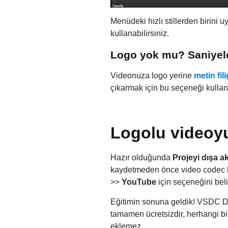
Menüdeki hızlı stillerden birini u
kullanabilirsiniz.
Logo yok mu? Saniyeler
Videonuza logo yerine
metin fil
çıkarmak için bu seçeneği kullan
Logolu videoyu
Hazır olduğunda
Projeyi dışa a
kaydetmeden önce video codec bile
>>
YouTube
için seçeneğini bel
Eğitimin sonuna geldik! VSDC D
tamamen ücretsizdir, herhangi bi
eklemez.